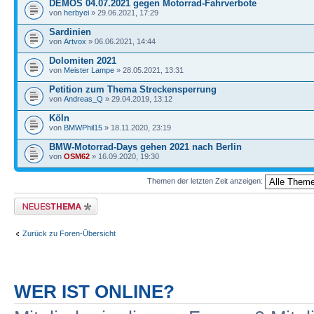
DEMOS 04.07.2021 gegen Motorrad-Fahrverbote
von
herbyei
» 29.06.2021, 17:29
Sardinien
von
Artvox
» 06.06.2021, 14:44
Dolomiten 2021
von
Meister Lampe
» 28.05.2021, 13:31
Petition zum Thema Streckensperrung
von
Andreas_Q
» 29.04.2019, 13:12
Köln
von
BMWPhil15
» 18.11.2020, 23:19
BMW-Motorrad-Days gehen 2021 nach Berlin
von
OSM62
» 16.09.2020, 19:30
Themen der letzten Zeit anzeigen:
Neues Thema erstellen
Zurück zu Foren-Übersicht
WER IST ONLINE?