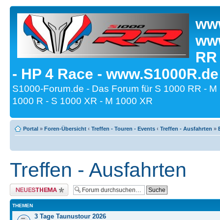
www
www
RR
- HP 4 Race - www.S1000R.de
S1000-Forum.de - Das Forum für S 1000 RR - M
1000 R - S 1000 XR - M 1000 XR
Portal
»
Foren-Übersicht
‹
Treffen - Touren - Events
‹
Treffen - Ausfahrten
»
Treffen - Ausfahrten
Neues Thema erstellen
THEMEN
3 Tage Taunustour 2026