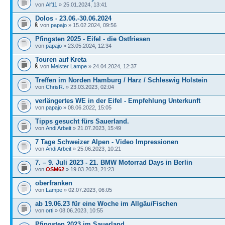
von
Alf11
» 25.01.2024, 13:41
Dolos - 23.06.-30.06.2024
von
papajo
» 15.02.2024, 09:56
Pfingsten 2025 - Eifel - die Ostfriesen
von
papajo
» 23.05.2024, 12:34
Touren auf Kreta
von
Meister Lampe
» 24.04.2024, 12:37
Treffen im Norden Hamburg / Harz / Schleswig Holstein
von
ChrisR.
» 23.03.2023, 02:04
verlängertes WE in der Eifel - Empfehlung Unterkunft
von
papajo
» 08.06.2022, 15:05
Tipps gesucht fürs Sauerland.
von
Andi Arbeit
» 21.07.2023, 15:49
7 Tage Schweizer Alpen - Video Impressionen
von
Andi Arbeit
» 25.06.2023, 10:21
7. – 9. Juli 2023 - 21. BMW Motorrad Days in Berlin
von
OSM62
» 19.03.2023, 21:23
oberfranken
von
Lampe
» 02.07.2023, 06:05
ab 19.06.23 für eine Woche im Allgäu/Fischen
von
orti
» 08.06.2023, 10:55
Pfingsten 2023 im Sauerland