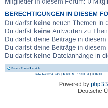
Mitglieder in diesem Forum: 0 Mitg
BERECHTIGUNGEN IN DIESEM F
Du darfst
keine
neuen Themen in d
Du darfst
keine
Antworten zu Theme
Du darfst deine Beiträge in diese
Du darfst deine Beiträge in diese
Du darfst
keine
Dateianhänge in di
Portal
»
Foren-Übersicht
BMW-Motorrad-Bilder
|
K 1200 S
|
K 1300 GT
|
K 1600 GT
|
Powered by
phpBB
Deutsche Ü