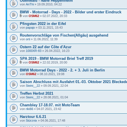
Odenwald - Nähe Heppenheim
von
AnThi
» 19.09.2010, 04:22
BMW - Motorrad - Days - 2022 - Bilder und erster Eindruck
von
OSM62
» 02.07.2022, 20:33
Pfingsten 2022 in der Eifel
von
papajo
» 03.11.2021, 15:43
Routenvorschläge von Fischen(Allgäu) ausgehend
von
orti
» 11.06.2022, 11:39
Ostern 22 auf der Côte d'Azur
von
1000XR-83
» 26.04.2022, 16:23
SPA 2019 - BMW Motorrad Briel Treff 2019
von
OSM62
» 22.02.2019, 20:00
BMW Motorrad Days - 2022 - 2. + 3. Juli in Berlin
von
OSM62
» 08.10.2021, 19:08
Saison Abschluss mit Ausfahrt 01.-03. Oktober 2021 Blecked
von
Steini__22
» 09.09.2021, 22:04
Treffen Herbst 2021
von
Steini__22
» 28.08.2021, 01:04
Chambley 17-18.07. mit MotoTeam
von
riki66
» 04.07.2021, 23:42
Harztour 6.6.21
von
Stürznix
» 04.06.2021, 17:48