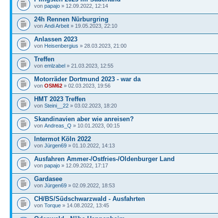
von
papajo
» 12.09.2022, 12:14
24h Rennen Nürburgring
von
Andi Arbeit
» 19.05.2023, 22:10
Anlassen 2023
von
Heisenbergius
» 28.03.2023, 21:00
Treffen
von
emlzabel
» 21.03.2023, 12:55
Motorräder Dortmund 2023 - war da
von
OSM62
» 02.03.2023, 19:56
HMT 2023 Treffen
von
Steini__22
» 03.02.2023, 18:20
Skandinavien aber wie anreisen?
von
Andreas_Q
» 10.01.2023, 00:15
Intermot Köln 2022
von
Jürgen69
» 01.10.2022, 14:13
Ausfahren Ammer-/Ostfries-/Oldenburger Land
von
papajo
» 12.09.2022, 17:17
Gardasee
von
Jürgen69
» 02.09.2022, 18:53
CH/BS/Südschwarzwald - Ausfahrten
von
Torque
» 14.08.2022, 13:45