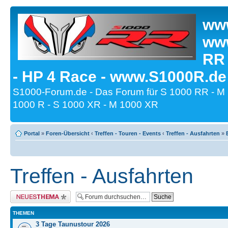
www
www
RR
- HP 4 Race - www.S1000R.de
S1000-Forum.de - Das Forum für S 1000 RR - M
1000 R - S 1000 XR - M 1000 XR
Portal
»
Foren-Übersicht
‹
Treffen - Touren - Events
‹
Treffen - Ausfahrten
»
Treffen - Ausfahrten
Neues Thema erstellen
THEMEN
3 Tage Taunustour 2026