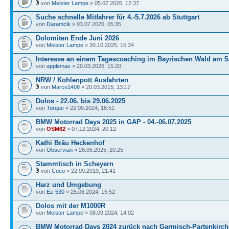
von
Meister Lampe
» 05.07.2026, 12:37
Suche schnelle Mitfahrer für 4.-5.7.2026 ab Stuttgart
von
Daramcik
» 03.07.2026, 05:35
Dolomiten Ende Juni 2026
von
Meister Lampe
» 30.10.2025, 15:34
Interesse an einem Tagescoaching im Bayrischen Wald am 5
von
applemax
» 20.03.2026, 15:20
NRW / Kohlenpott Ausfahrten
von
Marco1408
» 20.03.2015, 13:17
Dolos - 22.06. bis 29.06.2025
von
Torque
» 22.09.2024, 16:51
BMW Motorrad Days 2025 in GAP - 04.-06.07.2025
von
OSM62
» 07.12.2024, 20:12
Kathi Bräu Heckenhof
von
Observian
» 26.05.2025, 20:25
Stammtisch in Scheyern
von
Coco
» 22.09.2019, 21:41
Harz und Umgebung
von
Ez-530
» 25.06.2024, 15:52
Dolos mit der M1000R
von
Meister Lampe
» 08.09.2024, 14:02
BMW Motorrad Days 2024 zurück nach Garmisch-Partenkirc