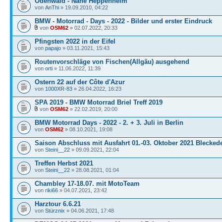
Odenwald - Nähe Heppenheim
von
AnThi
» 19.09.2010, 04:22
BMW - Motorrad - Days - 2022 - Bilder und erster Eindruck
von
OSM62
» 02.07.2022, 20:33
Pfingsten 2022 in der Eifel
von
papajo
» 03.11.2021, 15:43
Routenvorschläge von Fischen(Allgäu) ausgehend
von
orti
» 11.06.2022, 11:39
Ostern 22 auf der Côte d'Azur
von
1000XR-83
» 26.04.2022, 16:23
SPA 2019 - BMW Motorrad Briel Treff 2019
von
OSM62
» 22.02.2019, 20:00
BMW Motorrad Days - 2022 - 2. + 3. Juli in Berlin
von
OSM62
» 08.10.2021, 19:08
Saison Abschluss mit Ausfahrt 01.-03. Oktober 2021 Blecked
von
Steini__22
» 09.09.2021, 22:04
Treffen Herbst 2021
von
Steini__22
» 28.08.2021, 01:04
Chambley 17-18.07. mit MotoTeam
von
riki66
» 04.07.2021, 23:42
Harztour 6.6.21
von
Stürznix
» 04.06.2021, 17:48