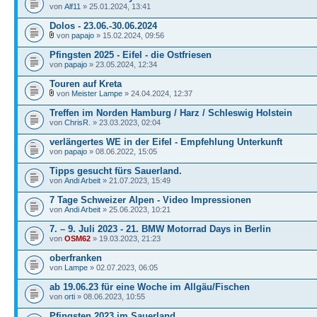
von
Alf11
» 25.01.2024, 13:41
Dolos - 23.06.-30.06.2024
von
papajo
» 15.02.2024, 09:56
Pfingsten 2025 - Eifel - die Ostfriesen
von
papajo
» 23.05.2024, 12:34
Touren auf Kreta
von
Meister Lampe
» 24.04.2024, 12:37
Treffen im Norden Hamburg / Harz / Schleswig Holstein
von
ChrisR.
» 23.03.2023, 02:04
verlängertes WE in der Eifel - Empfehlung Unterkunft
von
papajo
» 08.06.2022, 15:05
Tipps gesucht fürs Sauerland.
von
Andi Arbeit
» 21.07.2023, 15:49
7 Tage Schweizer Alpen - Video Impressionen
von
Andi Arbeit
» 25.06.2023, 10:21
7. – 9. Juli 2023 - 21. BMW Motorrad Days in Berlin
von
OSM62
» 19.03.2023, 21:23
oberfranken
von
Lampe
» 02.07.2023, 06:05
ab 19.06.23 für eine Woche im Allgäu/Fischen
von
orti
» 08.06.2023, 10:55
Pfingsten 2023 im Sauerland