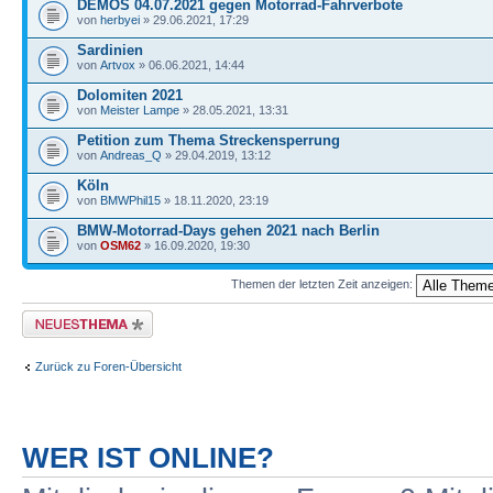
DEMOS 04.07.2021 gegen Motorrad-Fahrverbote
von
herbyei
» 29.06.2021, 17:29
Sardinien
von
Artvox
» 06.06.2021, 14:44
Dolomiten 2021
von
Meister Lampe
» 28.05.2021, 13:31
Petition zum Thema Streckensperrung
von
Andreas_Q
» 29.04.2019, 13:12
Köln
von
BMWPhil15
» 18.11.2020, 23:19
BMW-Motorrad-Days gehen 2021 nach Berlin
von
OSM62
» 16.09.2020, 19:30
Themen der letzten Zeit anzeigen:
Neues Thema erstellen
Zurück zu Foren-Übersicht
WER IST ONLINE?