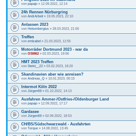
von
papajo
» 12.09.2022, 12:14
24h Rennen Nürburgring
von
Andi Arbeit
» 19.05.2023, 22:10
Anlassen 2023
von
Heisenbergius
» 28.03.2023, 21:00
Treffen
von
emlzabel
» 21.03.2023, 12:55
Motorräder Dortmund 2023 - war da
von
OSM62
» 02.03.2023, 19:56
HMT 2023 Treffen
von
Steini__22
» 03.02.2023, 18:20
Skandinavien aber wie anreisen?
von
Andreas_Q
» 10.01.2023, 00:15
Intermot Köln 2022
von
Jürgen69
» 01.10.2022, 14:13
Ausfahren Ammer-/Ostfries-/Oldenburger Land
von
papajo
» 12.09.2022, 17:17
Gardasee
von
Jürgen69
» 02.09.2022, 18:53
CH/BS/Südschwarzwald - Ausfahrten
von
Torque
» 14.08.2022, 13:45