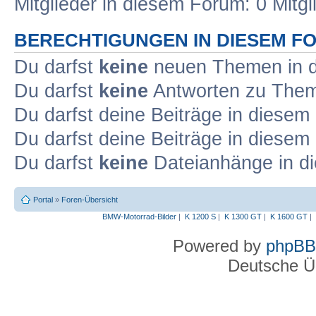
Mitglieder in diesem Forum: 0 Mitg
BERECHTIGUNGEN IN DIESEM F
Du darfst
keine
neuen Themen in d
Du darfst
keine
Antworten zu Theme
Du darfst deine Beiträge in diese
Du darfst deine Beiträge in diese
Du darfst
keine
Dateianhänge in di
Portal
»
Foren-Übersicht
BMW-Motorrad-Bilder
|
K 1200 S
|
K 1300 GT
|
K 1600 GT
|
Powered by
phpBB
Deutsche Ü