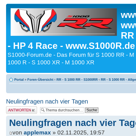
www
www
RR
- HP 4 Race - www.S1000R.de
S1000-Forum.de - Das Forum für S 1000 RR - M
1000 R - S 1000 XR - M 1000 XR
Portal
»
Foren-Übersicht
‹
RR - S 1000 RR - S1000RR
‹
RR - S 1000 RR - All
Neulingfragen nach vier Tagen
Antwort erstellen
Neulingfragen nach vier Ta
von
applemax
» 02.11.2025, 19:57