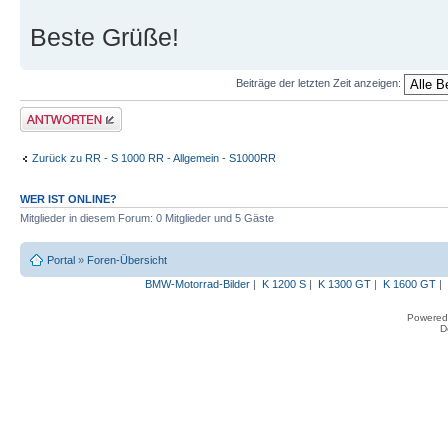
Beste Grüße!
Beiträge der letzten Zeit anzeigen:
Antwort erstellen
Zurück zu RR - S 1000 RR - Allgemein - S1000RR
WER IST ONLINE?
Mitglieder in diesem Forum: 0 Mitglieder und 5 Gäste
Portal
»
Foren-Übersicht
BMW-Motorrad-Bilder
|
K 1200 S
|
K 1300 GT
|
K 1600 GT
|
Powered
D