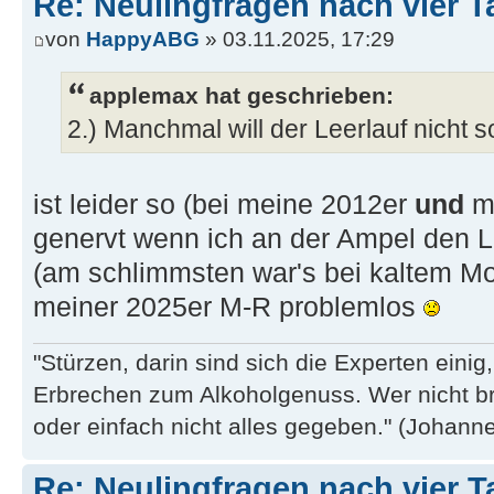
Re: Neulingfragen nach vier 
von
HappyABG
» 03.11.2025, 17:29
applemax hat geschrieben:
2.) Manchmal will der Leerlauf nicht so,
ist leider so (bei meine 2012er
und
me
genervt wenn ich an der Ampel den Le
(am schlimmsten war's bei kaltem Moto
meiner 2025er M-R problemlos
"Stürzen, darin sind sich die Experten eini
Erbrechen zum Alkoholgenuss. Wer nicht b
oder einfach nicht alles gegeben." (Johannes
Re: Neulingfragen nach vier 