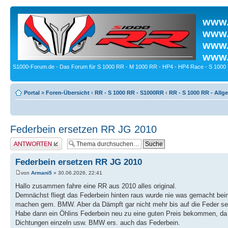
www.
www.
www.
www.
S1000-Forum.de - Das Forum für S 1000 RR - M 1000 RR - HP4 - HP4 Race - S 1000 
Portal
»
Foren-Übersicht
‹
RR - S 1000 RR - S1000RR
‹
RR - S 1000 RR - All
Federbein ersetzen RR JG 2010
Antwort erstellen
Federbein ersetzen RR JG 2010
von
Armani5
» 30.06.2026, 22:41
Hallo zusammen fahre eine RR aus 2010 alles original.
Demnächst fliegt das Federbein hinten raus wurde nie was gemacht beim
machen gem. BMW. Aber da Dämpft gar nicht mehr bis auf die Feder s
Habe dann ein Öhlins Federbein neu zu eine guten Preis bekommen, da 
Dichtungen einzeln usw. BMW ers. auch das Federbein.