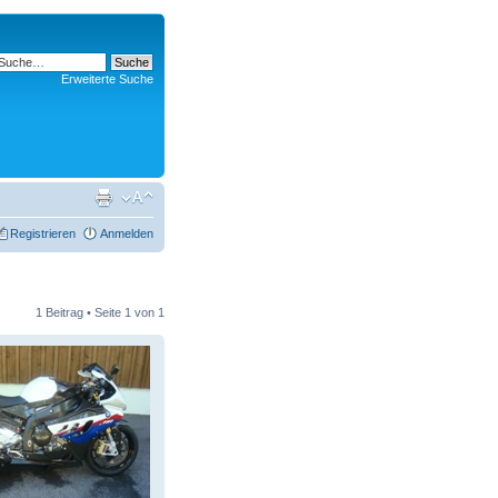
Erweiterte Suche
Registrieren
Anmelden
1 Beitrag • Seite
1
von
1