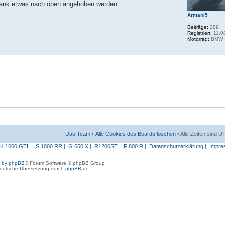
bank etwas nach oben angehoben werden.
Armani5
Beiträge:
289
Registriert:
11.0
Motorrad:
BMW 
Das Team
•
Alle Cookies des Boards löschen
• Alle Zeiten sind 
K 1600 GTL
|
S 1000 RR
|
G 650 X
|
R1200ST
|
F 800 R
|
Datenschutzerklärung
|
Impre
 by
phpBB
® Forum Software © phpBB Group
eutsche Übersetzung durch
phpBB.de