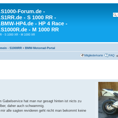
S1000-Forum.de -
S1RR.de - S 1000 RR -
BMW-HP4.de - HP 4 Race -
S1000R.de - M 1000 RR
R - S 1000 XR - M 1000 XR
gemein - S1000RR
»
BMW-Motorrad-Portal
Mitgliederkarte
FAQ
 Gabelservice hat man nur gesagt hinten ist nicts zu
elber, daher auch schwammig.
mir alle sagten revideren geht nicht man bekommt keine