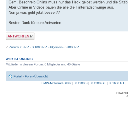
Gem. Beschreib Öhlins muss nur das Heck gelöst werden und die Sitz
Aber Online in Videos bauen die alle die Hinterradschwinge aus.
Nun ja was geht jetzt besser??
Besten Dank für eure Antworten
Antwort erstellen
Zurück zu RR - S 1000 RR - Allgemein - S1000RR
WER IST ONLINE?
Mitglieder in diesem Forum: 0 Mitglieder und 40 Gäste
Portal
»
Foren-Übersicht
BMW-Motorrad-Bilder
|
K 1200 S
|
K 1300 GT
|
K 1600 GT
|
Powered
D