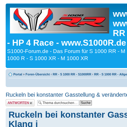
www
www
RR
- HP 4 Race - www.S1000R.de
S1000-Forum.de - Das Forum für S 1000 RR - M
1000 R - S 1000 XR - M 1000 XR
Portal
»
Foren-Übersicht
‹
RR - S 1000 RR - S1000RR
‹
RR - S 1000 RR - All
Ruckeln bei konstanter Gasstellung & veränderte
Antwort erstellen
Ruckeln bei konstanter Gass
Klang i