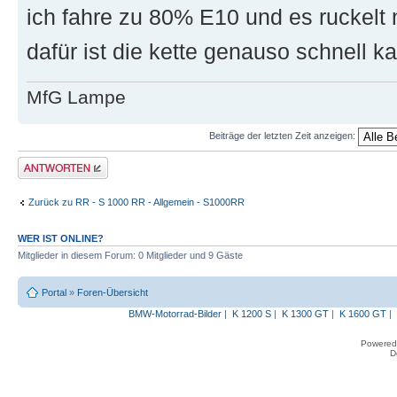
ich fahre zu 80% E10 und es ruckelt 
dafür ist die kette genauso schnell k
MfG Lampe
Beiträge der letzten Zeit anzeigen:
Antwort erstellen
Zurück zu RR - S 1000 RR - Allgemein - S1000RR
WER IST ONLINE?
Mitglieder in diesem Forum: 0 Mitglieder und 9 Gäste
Portal
»
Foren-Übersicht
BMW-Motorrad-Bilder
|
K 1200 S
|
K 1300 GT
|
K 1600 GT
|
Powered
D