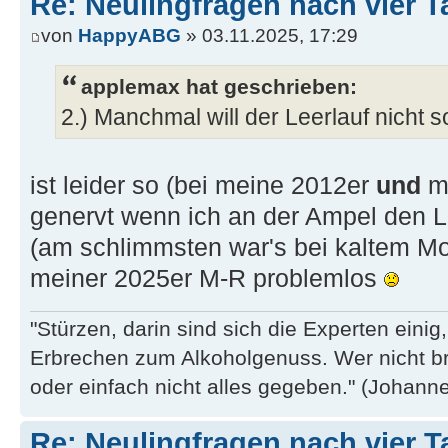
Re: Neulingfragen nach vier 
von
HappyABG
» 03.11.2025, 17:29
applemax hat geschrieben:
2.) Manchmal will der Leerlauf nicht so,
ist leider so (bei meine 2012er
und
me
genervt wenn ich an der Ampel den Le
(am schlimmsten war's bei kaltem Moto
meiner 2025er M-R problemlos
"Stürzen, darin sind sich die Experten eini
Erbrechen zum Alkoholgenuss. Wer nicht b
oder einfach nicht alles gegeben." (Johannes
Re: Neulingfragen nach vier 