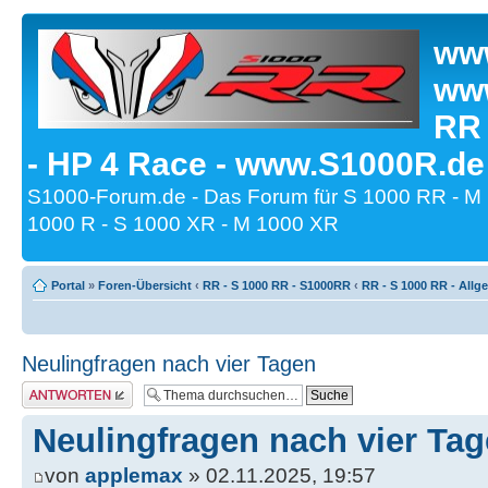
www
www
RR
- HP 4 Race - www.S1000R.de
S1000-Forum.de - Das Forum für S 1000 RR - M
1000 R - S 1000 XR - M 1000 XR
Portal
»
Foren-Übersicht
‹
RR - S 1000 RR - S1000RR
‹
RR - S 1000 RR - All
Neulingfragen nach vier Tagen
Antwort erstellen
Neulingfragen nach vier Ta
von
applemax
» 02.11.2025, 19:57