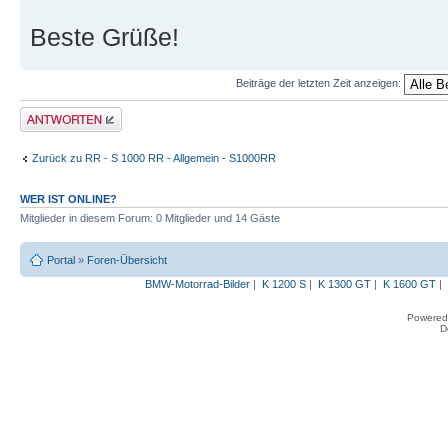
Beste Grüße!
Beiträge der letzten Zeit anzeigen:
Antwort erstellen
Zurück zu RR - S 1000 RR - Allgemein - S1000RR
WER IST ONLINE?
Mitglieder in diesem Forum: 0 Mitglieder und 14 Gäste
Portal
»
Foren-Übersicht
BMW-Motorrad-Bilder
|
K 1200 S
|
K 1300 GT
|
K 1600 GT
|
Powered
D