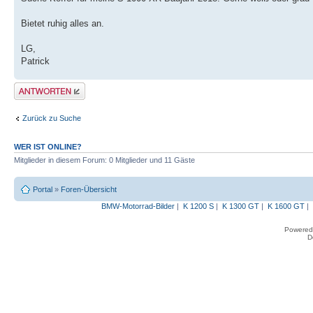
Bietet ruhig alles an.
LG,
Patrick
Antwort erstellen
Zurück zu Suche
WER IST ONLINE?
Mitglieder in diesem Forum: 0 Mitglieder und 11 Gäste
Portal
»
Foren-Übersicht
BMW-Motorrad-Bilder
|
K 1200 S
|
K 1300 GT
|
K 1600 GT
|
Powered
D