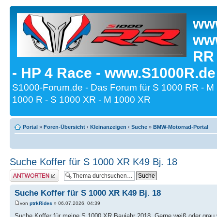
www
www
RR
- HP 4 Race - www.S1000R.de
S1000-Forum.de - Das Forum für S 1000 RR - M
1000 R - S 1000 XR - M 1000 XR
Portal
»
Foren-Übersicht
‹
Kleinanzeigen
‹
Suche
»
BMW-Motorrad-Portal
Suche Koffer für S 1000 XR K49 Bj. 18
Antwort erstellen
Suche Koffer für S 1000 XR K49 Bj. 18
von
ptrkRides
» 06.07.2026, 04:39
Suche Koffer für meine S 1000 XR Baujahr 2018. Gerne weiß oder grau