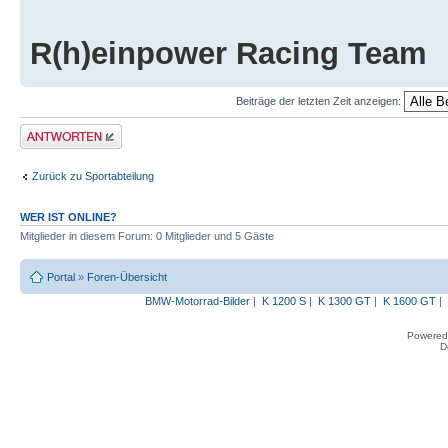
R(h)einpower Racing Team
Beiträge der letzten Zeit anzeigen:
Antwort erstellen
Zurück zu Sportabteilung
WER IST ONLINE?
Mitglieder in diesem Forum: 0 Mitglieder und 5 Gäste
Portal
»
Foren-Übersicht
BMW-Motorrad-Bilder
|
K 1200 S
|
K 1300 GT
|
K 1600 GT
|
Powered
D