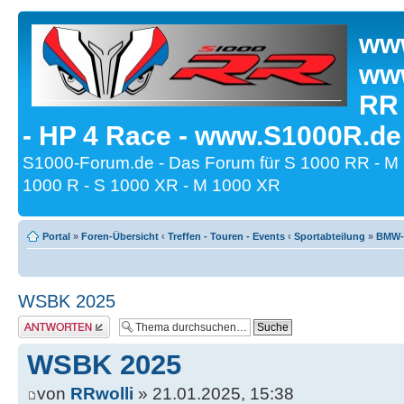
www
www
RR
- HP 4 Race - www.S1000R.de
S1000-Forum.de - Das Forum für S 1000 RR - M
1000 R - S 1000 XR - M 1000 XR
Portal
»
Foren-Übersicht
‹
Treffen - Touren - Events
‹
Sportabteilung
»
BMW-M
WSBK 2025
Antwort erstellen
WSBK 2025
von
RRwolli
» 21.01.2025, 15:38