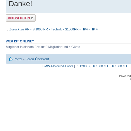
Danke!
Antwort erstellen
Zurück zu RR - S 1000 RR - Technik - S1000RR - HP4 - HP 4
WER IST ONLINE?
Mitglieder in diesem Forum: 0 Mitglieder und 4 Gäste
Portal
»
Foren-Übersicht
BMW-Motorrad-Bilder
|
K 1200 S
|
K 1300 GT
|
K 1600 GT
|
Powered
D