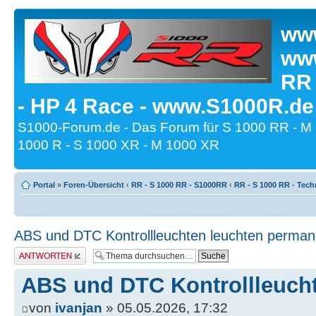
www
www
RR
- HP 4 Race - www.S1000R.de
S1000-Forum.de - Das Forum für S 1000 RR - M
1000 R - S 1000 XR - M 1000 XR
Portal
»
Foren-Übersicht
‹
RR - S 1000 RR - S1000RR
‹
RR - S 1000 RR - Tech
ABS und DTC Kontrollleuchten leuchten perman
Antwort erstellen
ABS und DTC Kontrollleuch
von
ivanjan
» 05.05.2026, 17:32