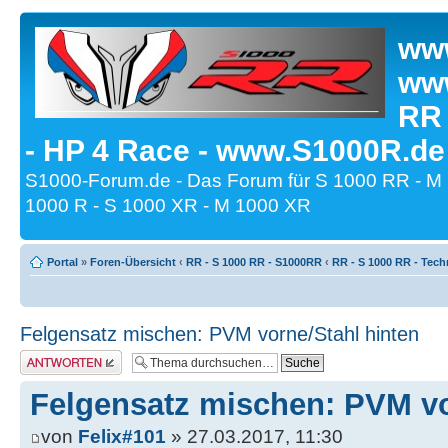
www
www
RR
- HP 4 Race - www.S1000R.de
S1000-Forum.de - Das Forum für S 1000 RR - M
1000 R - S 1000 XR - M 1000 XR
Portal
»
Foren-Übersicht
‹
RR - S 1000 RR - S1000RR
‹
RR - S 1000 RR - Tech
Felgensatz mischen: PVM vorne/Stahl hinten
Antwort erstellen
Felgensatz mischen: PVM vo
von
Felix#101
» 27.03.2017, 11:30