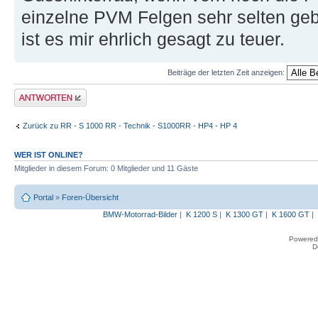
einzelne PVM Felgen sehr selten g
ist es mir ehrlich gesagt zu teuer.
Beiträge der letzten Zeit anzeigen:
Antwort erstellen
Zurück zu RR - S 1000 RR - Technik - S1000RR - HP4 - HP 4
WER IST ONLINE?
Mitglieder in diesem Forum: 0 Mitglieder und 11 Gäste
Portal
»
Foren-Übersicht
BMW-Motorrad-Bilder
|
K 1200 S
|
K 1300 GT
|
K 1600 GT
|
Powered
D