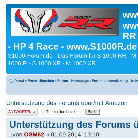
www
www
RR
- HP 4 Race - www.S1000R.de
S1000-Forum.de - Das Forum für S 1000 RR - M
1000 R - S 1000 XR - M 1000 XR
Portal
»
Foren-Übersicht
‹
Forum - Homepage
‹
Forumsunterstützung - freiw
Unterstützung des Forums über/mit Amazon
Antwort erstellen
Unterstützung des Forums 
von
OSM62
» 01.09.2014, 13:10