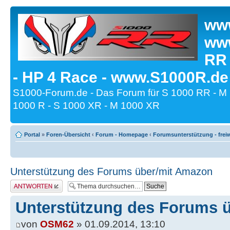
www
www
RR
- HP 4 Race - www.S1000R.de
S1000-Forum.de - Das Forum für S 1000 RR - M
1000 R - S 1000 XR - M 1000 XR
Portal
»
Foren-Übersicht
‹
Forum - Homepage
‹
Forumsunterstützung - freiw
Unterstützung des Forums über/mit Amazon
Antwort erstellen
Unterstützung des Forums 
von
OSM62
» 01.09.2014, 13:10