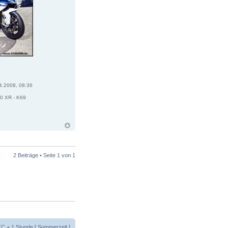
4.2008, 08:36
0 XR - K69
2 Beiträge • Seite
1
von
1
UTC + 1 Stunde [ Sommerzeit ]