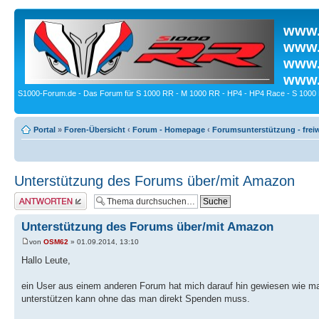
www.
www.
www.
www.
S1000-Forum.de - Das Forum für S 1000 RR - M 1000 RR - HP4 - HP4 Race - S 1000 
Portal
»
Foren-Übersicht
‹
Forum - Homepage
‹
Forumsunterstützung - freiw
Unterstützung des Forums über/mit Amazon
Antwort erstellen
Unterstützung des Forums über/mit Amazon
von
OSM62
» 01.09.2014, 13:10
Hallo Leute,
ein User aus einem anderen Forum hat mich darauf hin gewiesen wie 
unterstützen kann ohne das man direkt Spenden muss.