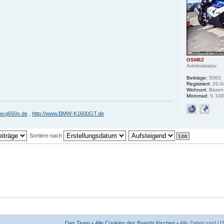
OSM62
Administrator
Beiträge:
5065
Registriert:
20.0
Wohnort:
Bitzen
Motorrad:
S 100
ww.g650x.de
,
http://www.BMW-K1600GT.de
Sortiere nach
Das Team
•
Alle Cookies des Boards löschen
• Alle Zeiten sind 