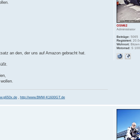
llen.
OSM62
Administrator
Beiträge:
5065
Registriert:
20.0
Wohnort:
Bitzen
Motorrad:
S 100
entsatz an den, der uns auf Amazon gebracht hat.
üßt.
den,
 wollen.
ww.g650x.de
,
http://www.BMW-K1600GT.de