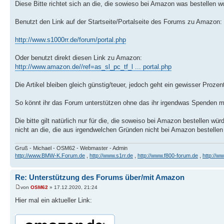
Diese Bitte richtet sich an die, die sowieso bei Amazon was bestellen wo
Benutzt den Link auf der Startseite/Portalseite des Forums zu Amazon:
http://www.s1000rr.de/forum/portal.php
Oder benutzt direkt diesen Link zu Amazon:
http://www.amazon.de//ref=as_sl_pc_tf_l ... portal.php
Die Artikel bleiben gleich günstig/teuer, jedoch geht ein gewisser Proz
So könnt ihr das Forum unterstützen ohne das ihr irgendwas Spenden m
Die bitte gilt natürlich nur für die, die soweiso bei Amazon bestellen wür
nicht an die, die aus irgendwelchen Gründen nicht bei Amazon bestellen
Gruß - Michael - OSM62 - Webmaster - Admin
http://www.BMW-K.Forum.de
,
http://www.s1rr.de
,
http://www.f800-forum.de
,
http://w
Re: Unterstützung des Forums über/mit Amazon
von
OSM62
» 17.12.2020, 21:24
Hier mal ein aktueller Link: