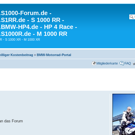
S1000-Forum.de -
S1RR.de - S 1000 RR -
BMW-HP4.de - HP 4 Race -
S1000R.de - M 1000 RR
R - S 1000 XR - M 1000 XR
illiger Kostenbeitrag
»
BMW-Motorrad-Portal
Mitgliederkarte
FAQ
man das Forum