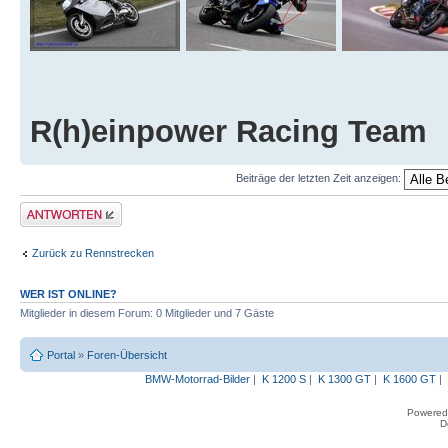
R(h)einpower Racing Team
Beiträge der letzten Zeit anzeigen:
Antwort erstellen
Zurück zu Rennstrecken
WER IST ONLINE?
Mitglieder in diesem Forum: 0 Mitglieder und 7 Gäste
Portal
»
Foren-Übersicht
BMW-Motorrad-Bilder
|
K 1200 S
|
K 1300 GT
|
K 1600 GT
|
Powered
D