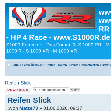
www
www
RR
- HP 4 Race - www.S1000R.de
S1000-Forum.de - Das Forum für S 1000 RR - M
1000 R - S 1000 XR - M 1000 XR
Portal
»
Foren-Übersicht
‹
Treffen - Touren - Events
‹
Rennstrecken
»
BMW-Mo
Reifen Slick
Antwort erstellen
Reifen Slick
von
Matze70
» 01.06.2026, 09:37