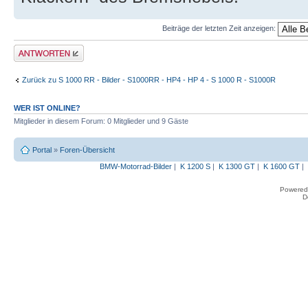
Beiträge der letzten Zeit anzeigen:
Antwort erstellen
Zurück zu S 1000 RR - Bilder - S1000RR - HP4 - HP 4 - S 1000 R - S1000R
WER IST ONLINE?
Mitglieder in diesem Forum: 0 Mitglieder und 9 Gäste
Portal
»
Foren-Übersicht
BMW-Motorrad-Bilder
|
K 1200 S
|
K 1300 GT
|
K 1600 GT
|
Powered
D