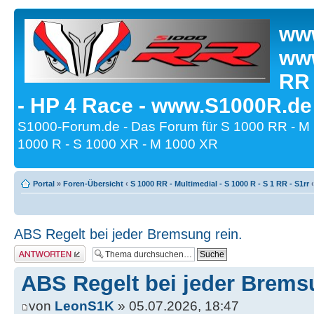
www
www
RR
- HP 4 Race - www.S1000R.de
S1000-Forum.de - Das Forum für S 1000 RR - M
1000 R - S 1000 XR - M 1000 XR
Portal
»
Foren-Übersicht
‹
S 1000 RR - Multimedial - S 1000 R - S 1 RR - S1rr
‹
ABS Regelt bei jeder Bremsung rein.
Antwort erstellen
ABS Regelt bei jeder Brems
von
LeonS1K
» 05.07.2026, 18:47