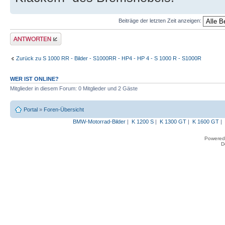
Beiträge der letzten Zeit anzeigen:
Antwort erstellen
Zurück zu S 1000 RR - Bilder - S1000RR - HP4 - HP 4 - S 1000 R - S1000R
WER IST ONLINE?
Mitglieder in diesem Forum: 0 Mitglieder und 2 Gäste
Portal
»
Foren-Übersicht
BMW-Motorrad-Bilder
|
K 1200 S
|
K 1300 GT
|
K 1600 GT
|
Powered
D