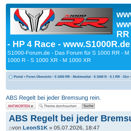
www
www
RR
- HP 4 Race - www.S1000R.de
S1000-Forum.de - Das Forum für S 1000 RR - M
1000 R - S 1000 XR - M 1000 XR
Portal
»
Foren-Übersicht
‹
S 1000 RR - Multimedial - S 1000 R - S 1 RR - S1rr
‹
ABS Regelt bei jeder Bremsung rein.
Antwort erstellen
ABS Regelt bei jeder Brems
von
LeonS1K
» 05.07.2026, 18:47