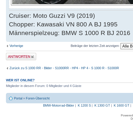
Cruiser: Moto Guzzi V9 (2019)
Chopper: Kawasaki VN 800 A BJ 1995
Männerspielzeug: BMW S 1000 R BJ 2016
Vorherige
Beiträge der letzten Zeit anzeigen:
Antwort erstellen
Zurück zu S 1000 RR - Bilder - S1000RR - HP4 - HP 4 - S 1000 R - S1000R
WER IST ONLINE?
Mitglieder in diesem Forum: 0 Mitglieder und 4 Gäste
Portal
»
Foren-Übersicht
BMW-Motorrad-Bilder
|
K 1200 S
|
K 1300 GT
|
K 1600 GT
|
Powered
D