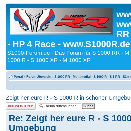
www
www
RR
- HP 4 Race - www.S1000R.de
S1000-Forum.de - Das Forum für S 1000 RR - M
1000 R - S 1000 XR - M 1000 XR
Portal
»
Foren-Übersicht
‹
S 1000 RR - Multimedial - S 1000 R - S 1 RR - S1rr
‹
Zeigt her eure R - S 1000 R in schöner Umgeb
Antwort erstellen
Re: Zeigt her eure R - S 100
Umgebung