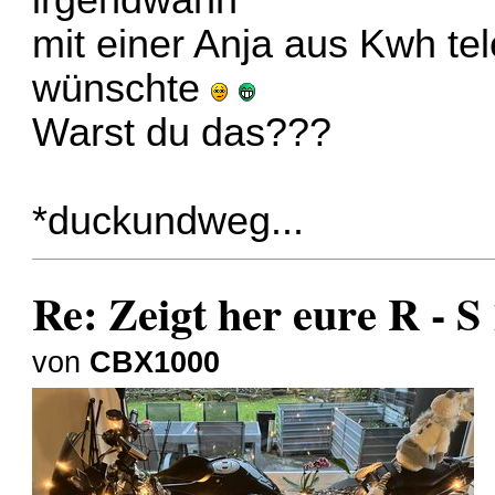
mit einer Anja aus Kwh tel
wünschte
Warst du das???
*duckundweg...
Re: Zeigt her eure R - 
von
CBX1000