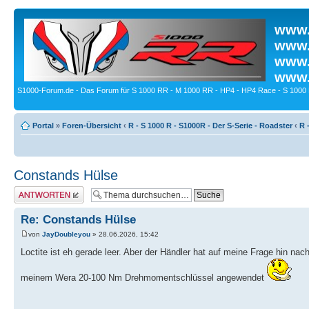
www.
www.
www.
www.
S1000-Forum.de - Das Forum für S 1000 RR - M 1000 RR - HP4 - HP4 Race - S 1000 
Portal
»
Foren-Übersicht
‹
R - S 1000 R - S1000R - Der S-Serie - Roadster
‹
R 
Constands Hülse
Antwort erstellen
Re: Constands Hülse
von
JayDoubleyou
» 28.06.2026, 15:42
Loctite ist eh gerade leer. Aber der Händler hat auf meine Frage hin na
meinem Wera 20-100 Nm Drehmomentschlüssel angewendet