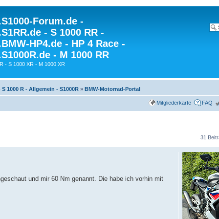
S1000-Forum.de -
S1RR.de - S 1000 RR -
BMW-HP4.de - HP 4 Race -
S1000R.de - M 1000 RR
R - S 1000 XR - M 1000 XR
- S 1000 R - Allgemein - S1000R
»
BMW-Motorrad-Portal
Mitgliederkarte
FAQ
31 Beit
chgeschaut und mir 60 Nm genannt. Die habe ich vorhin mit