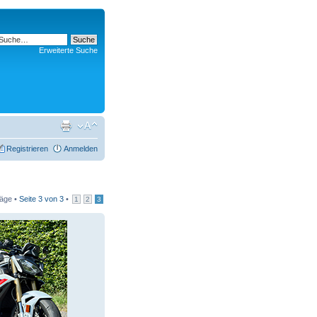
Erweiterte Suche
Registrieren
Anmelden
räge •
Seite
3
von
3
•
1
2
3