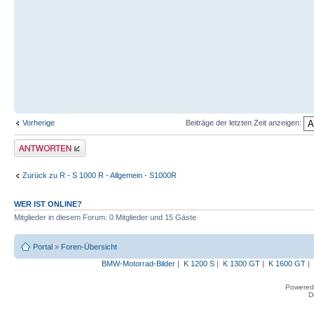
Vorherige
Beiträge der letzten Zeit anzeigen:
Antwort erstellen
Zurück zu R - S 1000 R - Allgemein - S1000R
WER IST ONLINE?
Mitglieder in diesem Forum: 0 Mitglieder und 15 Gäste
Portal
»
Foren-Übersicht
BMW-Motorrad-Bilder
|
K 1200 S
|
K 1300 GT
|
K 1600 GT
|
Powered
D