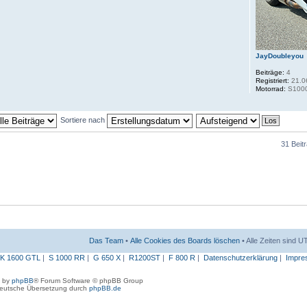
JayDoubleyou
Beiträge:
4
Registriert:
21.0
Motorrad:
S1000
Sortiere nach
31 Beit
Das Team
•
Alle Cookies des Boards löschen
• Alle Zeiten sind 
K 1600 GTL
|
S 1000 RR
|
G 650 X
|
R1200ST
|
F 800 R
|
Datenschutzerklärung
|
Impre
 by
phpBB
® Forum Software © phpBB Group
eutsche Übersetzung durch
phpBB.de