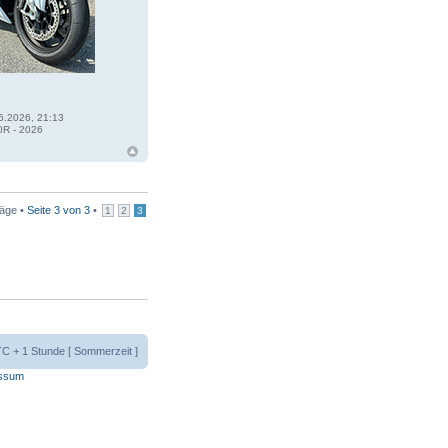
6.2026, 21:13
R - 2026
räge •
Seite
3
von
3
•
1
2
3
UTC + 1 Stunde [ Sommerzeit ]
ssum