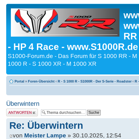
www
www
RR
- HP 4 Race - www.S1000R.de
S1000-Forum.de - Das Forum für S 1000 RR - M
1000 R - S 1000 XR - M 1000 XR
Portal
»
Foren-Übersicht
‹
R - S 1000 R - S1000R - Der S-Serie - Roadster
‹
R 
Überwintern
Antwort erstellen
Re: Überwintern
von
Meister Lampe
» 30.10.2025, 12:54