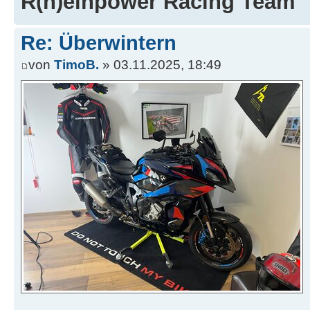
R(h)einpower Racing Team
Re: Überwintern
von
TimoB.
» 03.11.2025, 18:49