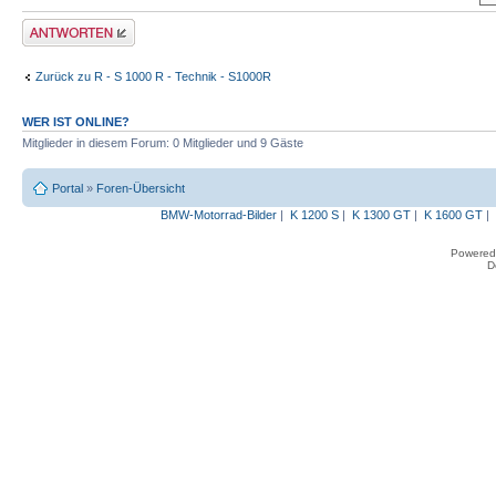
Antwort erstellen
Zurück zu R - S 1000 R - Technik - S1000R
WER IST ONLINE?
Mitglieder in diesem Forum: 0 Mitglieder und 9 Gäste
Portal
»
Foren-Übersicht
BMW-Motorrad-Bilder
|
K 1200 S
|
K 1300 GT
|
K 1600 GT
|
Powered
D