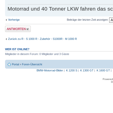
Motorrad und 40 Tonner LKW fahren das sc
Vorherige
Beiträge der letzten Zeit anzeigen:
Antwort erstellen
Zurück zu R - S 1000 R - Zubehör - S1000R - M 1000 R
WER IST ONLINE?
Mitglieder in diesem Forum: 0 Mitglieder und 3 Gäste
Portal
»
Foren-Übersicht
BMW-Motorrad-Bilder
|
K 1200 S
|
K 1300 GT
|
K 1600 GT
|
Powered
D