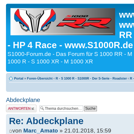
www
www
RR
- HP 4 Race - www.S1000R.de
S1000-Forum.de - Das Forum für S 1000 RR - M
1000 R - S 1000 XR - M 1000 XR
Portal
»
Foren-Übersicht
‹
R - S 1000 R - S1000R - Der S-Serie - Roadster
‹
R 
Abdeckplane
Antwort erstellen
Re: Abdeckplane
von
Marc_Amato
» 21.01.2018, 15:59