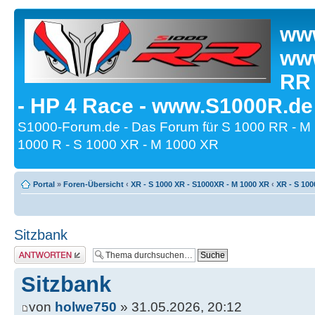
www
www
RR
- HP 4 Race - www.S1000R.de
S1000-Forum.de - Das Forum für S 1000 RR - M
1000 R - S 1000 XR - M 1000 XR
Portal
»
Foren-Übersicht
‹
XR - S 1000 XR - S1000XR - M 1000 XR
‹
XR - S 100
Sitzbank
Antwort erstellen
Sitzbank
von
holwe750
» 31.05.2026, 20:12