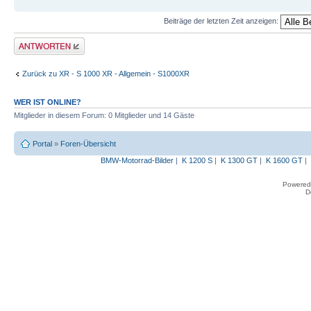
Beiträge der letzten Zeit anzeigen:
Antwort erstellen
Zurück zu XR - S 1000 XR - Allgemein - S1000XR
WER IST ONLINE?
Mitglieder in diesem Forum: 0 Mitglieder und 14 Gäste
Portal
»
Foren-Übersicht
BMW-Motorrad-Bilder
|
K 1200 S
|
K 1300 GT
|
K 1600 GT
|
Powered
D