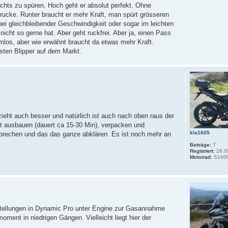
chts zu spüren. Hoch geht er absolut perfekt. Ohne
ucke. Runter braucht er mehr Kraft, man spürt grösseren
ei gleichbleibender Geschwindigkeit oder sogar im leichten
icht so gerne hat. Aber geht ruckfrei. Aber ja, einen Pass
mlos, aber wie erwähnt braucht da etwas mehr Kraft.
sten Blipper auf dem Markt.
zieht auch besser und natürlich ist auch nach oben raus der
t ausbauen (dauert ca 15-30 Min), verpacken und
kla1605
sprechen und das das ganze abklären. Es ist noch mehr an
Beiträge:
7
Registriert:
26.0
Motorrad:
S100
nstellungen in Dynamic Pro unter Engine zur Gasannahme
ment in niedrigen Gängen. Vielleicht liegt hier der