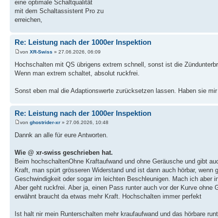
eine optimale Schaltqualität
mit dem Schaltassistent Pro zu
erreichen,
Re: Leistung nach der 1000er Inspektion
von
XR-Swiss
» 27.06.2026, 06:09
Hochschalten mit QS übrigens extrem schnell, sonst ist die Zündunterb
Wenn man extrem schaltet, absolut ruckfrei.
Sonst eben mal die Adaptionswerte zurücksetzen lassen. Haben sie mir
Re: Leistung nach der 1000er Inspektion
von
ghostrider-xr
» 27.06.2026, 10:48
Dannk an alle für eure Antworten.
Wie @ xr-swiss geschrieben hat.
Beim hochschaltenOhne Kraftaufwand und ohne Geräusche und gibt auch
Kraft, man spürt grösseren Widerstand und ist dann auch hörbar, wenn g
Geschwindigkeit oder sogar im leichten Beschleunigen. Mach ich aber in 
Aber geht ruckfrei. Aber ja, einen Pass runter auch vor der Kurve ohne
erwähnt braucht da etwas mehr Kraft. Hochschalten immer perfekt
Ist halt nir mein Runterschalten mehr kraufaufwand und das hörbare runt