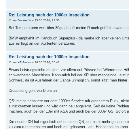
Re: Leistung nach der 1000er Inspektion
von
Daramcik
» 25.06.2026, 21:30
Bei Temperaturen weit über 30grad läuft meine R auch gefühlt etwas s
BMW empfiehlt im Handbuch Superplus - da merke ich aber keinen Unte
aus es liegt an den Außentemperaturen.
Re: Leistung nach der 1000er Inspektion
von
XR-Swiss
» 26.06.2026, 05:43
Etwas Leistungseinbruch gibts vor allem auf Pässen bei Wärme und Höhe
schwächeren Maschinen. Kann mich bei der XR über mangelnde Leistung
Schweiz, da ist Ausfahren der Gänge unmöglich, sonst sitzt man hinte
Drosselung geht via Drehzahl.
QS: meine schaltete vor dem 1000er Service mit grösserem Ruck, nicht
zurücksetzen lassen und wird dann neu angelernt. Seit da keine Proble
machen, auch bei der 13er mit ASA und auch bei der 800er GS. Sofort jew
Die neuste XR hat eigentlich schon einen QS, der nicht mehr genauso be
zu zum runterschalten und hoch mit grösserer Last. Hochschalten kann