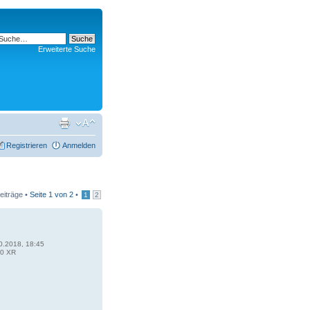
Erweiterte Suche
Registrieren
Anmelden
eiträge •
Seite
1
von
2
•
1
2
0.2018, 18:45
0 XR