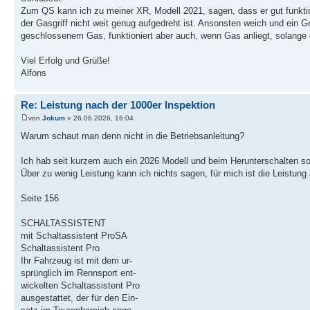
Zum QS kann ich zu meiner XR, Modell 2021, sagen, dass er gut funktio
der Gasgriff nicht weit genug aufgedreht ist. Ansonsten weich und ein 
geschlossenem Gas, funktioniert aber auch, wenn Gas anliegt, solange di
Viel Erfolg und Grüße!
Alfons
Re: Leistung nach der 1000er Inspektion
von
Jokum
» 26.06.2026, 16:04
Warum schaut man denn nicht in die Betriebsanleitung?
Ich hab seit kurzem auch ein 2026 Modell und beim Herunterschalten sol
Über zu wenig Leistung kann ich nichts sagen, für mich ist die Leistung
Seite 156
SCHALTASSISTENT
mit Schaltassistent ProSA
Schaltassistent Pro
Ihr Fahrzeug ist mit dem ur-
sprünglich im Rennsport ent-
wickelten Schaltassistent Pro
ausgestattet, der für den Ein-