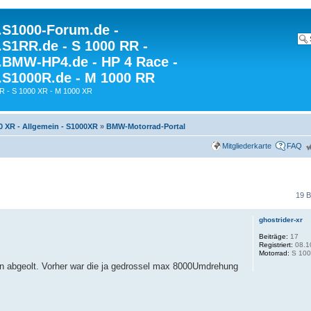
S1000-Forum.de -
S1RR.de - S 1000 RR -
BMW-HP4.de - HP 4 Race -
S1000R.de - M 1000 RR
R - S 1000 XR - M 1000 XR
0 XR - Allgemein - S1000XR
»
BMW-Motorrad-Portal
Mitgliederkarte
FAQ
19 B
ghostrider-xr
Beiträge:
17
Registriert:
08.1
Motorrad:
S 100
on abgeolt. Vorher war die ja gedrossel max 8000Umdrehung