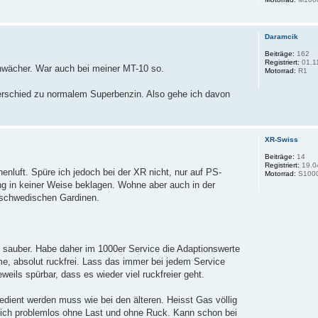
Daramcik
Beiträge:
162
Registriert:
01.1
chwächer. War auch bei meiner MT-10 so.
Motorrad:
R1
rschied zu normalem Superbenzin. Also gehe ich davon
XR-Swiss
Beiträge:
14
Registriert:
19.0
nluft. Spüre ich jedoch bei der XR nicht, nur auf PS-
Motorrad:
S100
 in keiner Weise beklagen. Wohne aber auch in der
r schwedischen Gardinen.
 sauber. Habe daher im 1000er Service die Adaptionswerte
me, absolut ruckfrei. Lass das immer bei jedem Service
eils spürbar, dass es wieder viel ruckfreier geht.
dient werden muss wie bei den älteren. Heisst Gas völlig
 ich problemlos ohne Last und ohne Ruck. Kann schon bei