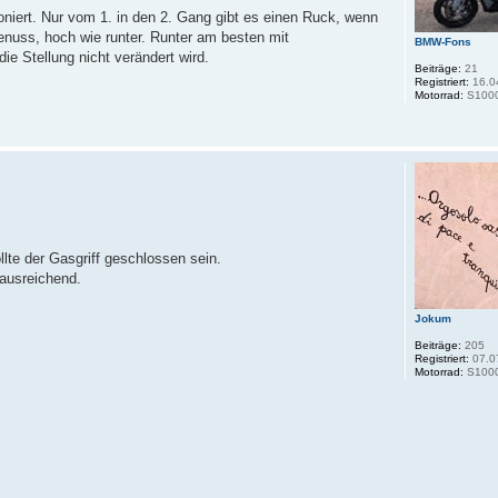
niert. Nur vom 1. in den 2. Gang gibt es einen Ruck, wenn
Genuss, hoch wie runter. Runter am besten mit
BMW-Fons
e Stellung nicht verändert wird.
Beiträge:
21
Registriert:
16.0
Motorrad:
S100
lte der Gasgriff geschlossen sein.
 ausreichend.
Jokum
Beiträge:
205
Registriert:
07.0
Motorrad:
S1000