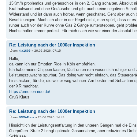
15Km/h problemlos und geräuschlos in den 2. Gang schalten. Absolut ni
Kraftaufwand und ohne Geräusche und gibt auch keine negativen Schaltr
Widerstand und ist dann auch hörbar, wenn geschaltet. Geht aber auch b
Beschleunigen. Mach ich aber in der Regel nicht, man spürt, dass er es n
runter auch vor der Kurve ohne Gas 2 Gänge runtersteppen, geht proble
Hochschalten immer perfekt. Für mich nach wie vor einer der absolut be
Re: Leistung nach der 1000er Inspektion
von
kla1605
» 26.06.2026, 07:15
Hallo,
da kann ich nur Emotion Ride in Köln empfehlen.
Ich habe meine Chippen lassen, läuft unten rum wesentlich ruhiger und 
Leistungszuwachs spürbar. Das doing war recht einfach, das Steuergerä
hinschicken, für die, die weiter weg wohnen. Am besten mit Sebastian 
der XR machbar.
https://emotion-ride.de/
Gruß Klaus
Re: Leistung nach der 1000er Inspektion
von
BMW-Fons
» 26.06.2026, 14:48
Hinsichtlich der Leistungsentfaltung in den unteren Gängen mal die Ei
überprüfen. Stufe 2 bringt optimale Gasannahme, aber reduziertes Drehmo
Schlüssel.