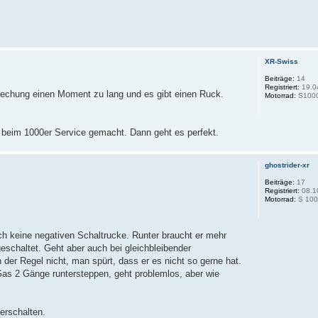
XR-Swiss
Beiträge:
14
Registriert:
19.0
rechung einen Moment zu lang und es gibt einen Ruck.
Motorrad:
S100
 beim 1000er Service gemacht. Dann geht es perfekt.
ghostrider-xr
Beiträge:
17
Registriert:
08.1
Motorrad:
S 100
 keine negativen Schaltrucke. Runter braucht er mehr
eschaltet. Geht aber auch bei gleichbleibender
der Regel nicht, man spürt, dass er es nicht so gerne hat.
 Gas 2 Gänge runtersteppen, geht problemlos, aber wie
erschalten.