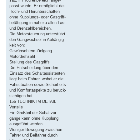
satz im Tourenbereich ange-
passt wurde. Er ermöglicht das
Hoch- und Herunterschalten
ohne Kupplungs- oder Gasgriff-
betätigung in nahezu allen Last-
und Drehzahlbereichen.
Die Motorsteuerung unterstützt
den Gangwechsel in Abhängig-
keit von:
Gewünschtem Zielgang
Motordrehzahl
Stellung des Gasgriffs
Die Entscheidung über den
Einsatz des Schaltassistenten
liegt beim Fahrer, wobei er die
Fahrsituation sowie Sicherheits-
und Komfortaspekte zu berück-
sichtigen hat.
156 TECHNIK IM DETAIL
Vorteile
Ein Großteil der Schaltvor-
gänge kann ohne Kupplung
ausgeführt werden.
Weniger Bewegung zwischen
Fahrer und Beifahrer durch