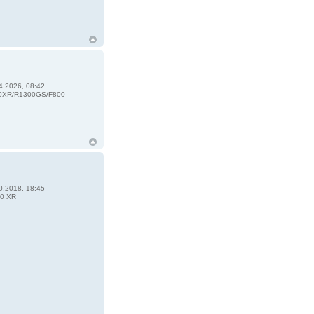
4.2026, 08:42
0XR/R1300GS/F800
0.2018, 18:45
0 XR