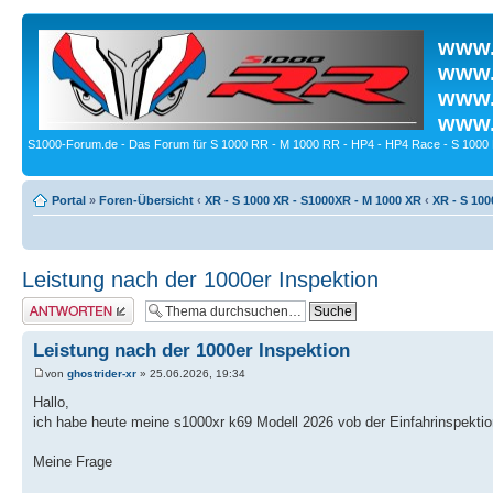
www.
www.
www.
www.
S1000-Forum.de - Das Forum für S 1000 RR - M 1000 RR - HP4 - HP4 Race - S 1000 
Portal
»
Foren-Übersicht
‹
XR - S 1000 XR - S1000XR - M 1000 XR
‹
XR - S 100
Leistung nach der 1000er Inspektion
Antwort erstellen
Leistung nach der 1000er Inspektion
von
ghostrider-xr
» 25.06.2026, 19:34
Hallo,
ich habe heute meine s1000xr k69 Modell 2026 vob der Einfahrinspekti
Meine Frage