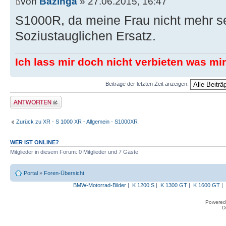
von
Bazinga
» 27.06.2015, 16:47
S1000R, da meine Frau nicht mehr sel
Soziustauglichen Ersatz.
Ich lass mir doch nicht verbieten was mi
Beiträge der letzten Zeit anzeigen:
Antwort erstellen
Zurück zu XR - S 1000 XR - Allgemein - S1000XR
WER IST ONLINE?
Mitglieder in diesem Forum: 0 Mitglieder und 7 Gäste
Portal
»
Foren-Übersicht
BMW-Motorrad-Bilder
|
K 1200 S
|
K 1300 GT
|
K 1600 GT
|
Powered
D