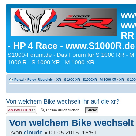
www
www
RR
- HP 4 Race - www.S1000R.de
S1000-Forum.de - Das Forum für S 1000 RR - M
1000 R - S 1000 XR - M 1000 XR
Portal
»
Foren-Übersicht
‹
XR - S 1000 XR - S1000XR - M 1000 XR
‹
XR - S 100
Von welchem Bike wechselt ihr auf die xr?
Antwort erstellen
Von welchem Bike wechselt i
von
cloude
» 01.05.2015, 16:51