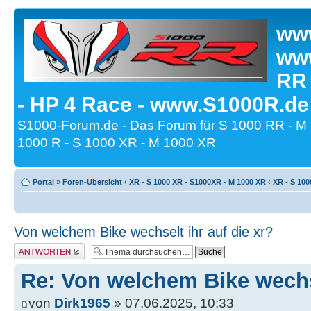
www
www
RR
- HP 4 Race - www.S1000R.de
S1000-Forum.de - Das Forum für S 1000 RR - M
1000 R - S 1000 XR - M 1000 XR
Portal
»
Foren-Übersicht
‹
XR - S 1000 XR - S1000XR - M 1000 XR
‹
XR - S 100
Von welchem Bike wechselt ihr auf die xr?
Antwort erstellen
Re: Von welchem Bike wechse
von
Dirk1965
» 07.06.2025, 10:33