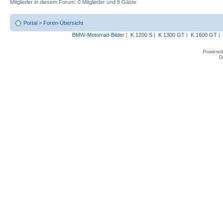
Mitglieder in diesem Forum: 0 Mitglieder und 9 Gäste
Portal
»
Foren-Übersicht
BMW-Motorrad-Bilder
|
K 1200 S
|
K 1300 GT
|
K 1600 GT
|
Powered
D