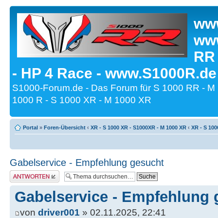
www
www
RR
- HP 4 Race - www.S1000R.de
S1000-Forum.de - Das Forum für S 1000 RR - M
1000 R - S 1000 XR - M 1000 XR
Portal
»
Foren-Übersicht
‹
XR - S 1000 XR - S1000XR - M 1000 XR
‹
XR - S 100
Gabelservice - Empfehlung gesucht
Antwort erstellen
Gabelservice - Empfehlung 
von
driver001
» 02.11.2025, 22:41