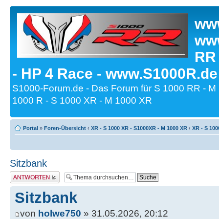
www
www
RR
- HP 4 Race - www.S1000R.de
S1000-Forum.de - Das Forum für S 1000 RR - M
1000 R - S 1000 XR - M 1000 XR
Portal
»
Foren-Übersicht
‹
XR - S 1000 XR - S1000XR - M 1000 XR
‹
XR - S 100
Sitzbank
Antwort erstellen
Sitzbank
von
holwe750
» 31.05.2026, 20:12