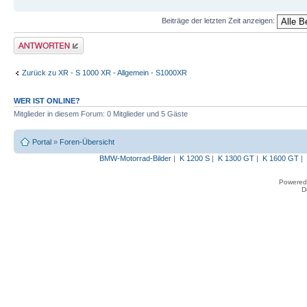
Beiträge der letzten Zeit anzeigen:
Antwort erstellen
Zurück zu XR - S 1000 XR - Allgemein - S1000XR
WER IST ONLINE?
Mitglieder in diesem Forum: 0 Mitglieder und 5 Gäste
Portal
»
Foren-Übersicht
BMW-Motorrad-Bilder
|
K 1200 S
|
K 1300 GT
|
K 1600 GT
|
Powered
D