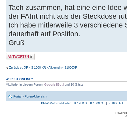
Tach zusammen, hat eine eine Idee 
der FAhrt nicht aus der Steckdose ru
Ich habe mitlerweile 3 verschiedene 
dauerhaft auf Position.
Gruß
Antwort erstellen
Zurück zu XR - S 1000 XR - Allgemein - S1000XR
WER IST ONLINE?
Mitglieder in diesem Forum:
Google [Bot]
und 10 Gäste
Portal
»
Foren-Übersicht
BMW-Motorrad-Bilder
|
K 1200 S
|
K 1300 GT
|
K 1600 GT
|
Powered
D