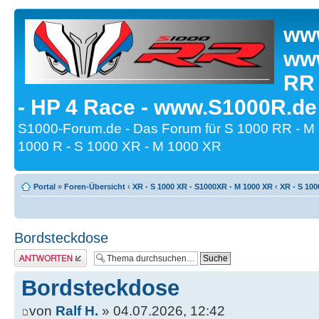
www
www
RR
- HP 4 Race - www.S1000R.de
S1000-Forum.de - Das Forum für S 1000 RR - M
1000 R - S 1000 XR - M 1000 XR
Portal
»
Foren-Übersicht
‹
XR - S 1000 XR - S1000XR - M 1000 XR
‹
XR - S 100
Bordsteckdose
Antwort erstellen
Bordsteckdose
von
Ralf H.
» 04.07.2026, 12:42