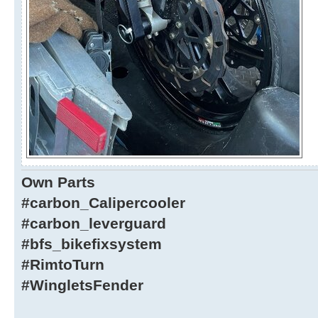
Own Parts
#carbon_Calipercooler
#carbon_leverguard
#bfs_bikefixsystem
#RimtoTurn
#WingletsFender