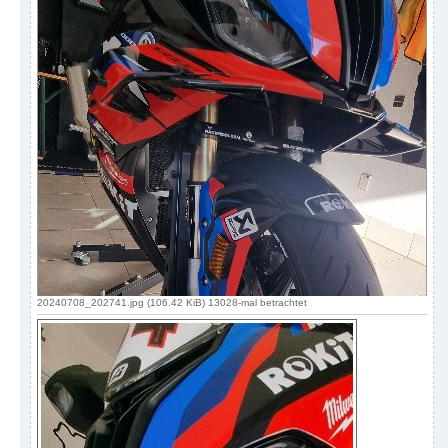
20240708_202741.jpg (106.42 KiB) 13028-mal betrachtet