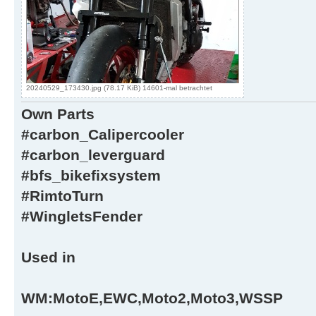
20240529_173430.jpg (78.17 KiB) 14601-mal betrachtet
Own Parts
#carbon_Calipercooler
#carbon_leverguard
#bfs_bikefixsystem
#RimtoTurn
#WingletsFender
Used in
WM:MotoE,EWC,Moto2,Moto3,WSSP