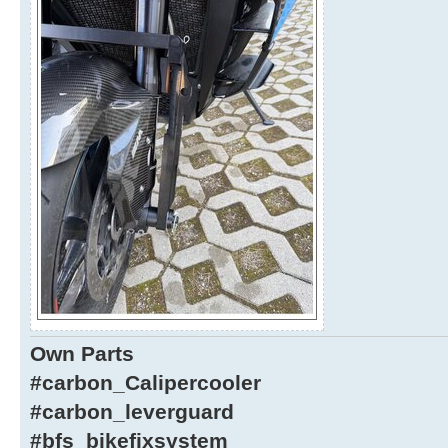
Own Parts
#carbon_Calipercooler
#carbon_leverguard
#bfs_bikefixsystem