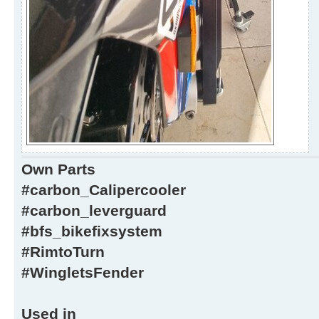
Own Parts
#carbon_Calipercooler
#carbon_leverguard
#bfs_bikefixsystem
#RimtoTurn
#WingletsFender
Used in