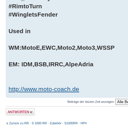
#RimtoTurn
#WingletsFender
Used in
WM:MotoE,EWC,Moto2,Moto3,WSSP
EM: IDM,BSB,IRRC,AlpeAdria
http://www.moto-coach.de
Beiträge der letzten Zeit anzeigen:
Antwort erstellen
Zurück zu RR - S 1000 RR - Zubehör - S1000RR - HP4