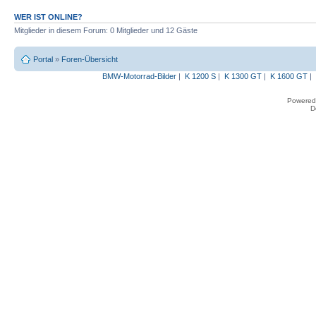
WER IST ONLINE?
Mitglieder in diesem Forum: 0 Mitglieder und 12 Gäste
Portal
»
Foren-Übersicht
BMW-Motorrad-Bilder
|
K 1200 S
|
K 1300 GT
|
K 1600 GT
|
Powered
D