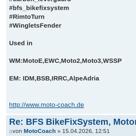
#bfs_bikefixsystem
#RimtoTurn
#WingletsFender
Used in
WM:MotoE,EWC,Moto2,Moto3,WSSP
EM: IDM,BSB,IRRC,AlpeAdria
http://www.moto-coach.de
Re: BFS BikeFixSystem, Moto
von
MotoCoach
» 15.04.2026, 12:51