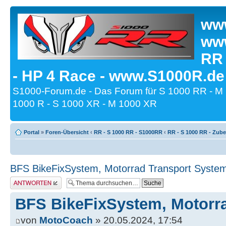
www
www
RR
- HP 4 Race - www.S1000R.de
S1000-Forum.de - Das Forum für S 1000 RR - M
1000 R - S 1000 XR - M 1000 XR
Portal
»
Foren-Übersicht
‹
RR - S 1000 RR - S1000RR
‹
RR - S 1000 RR - Zub
BFS BikeFixSystem, Motorrad Transport Syste
Antwort erstellen
BFS BikeFixSystem, Motorr
von
MotoCoach
» 20.05.2024, 17:54