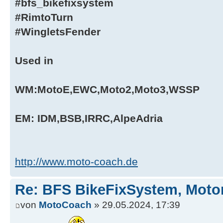
#bfs_bikefixsystem
#RimtoTurn
#WingletsFender
Used in
WM:MotoE,EWC,Moto2,Moto3,WSSP
EM: IDM,BSB,IRRC,AlpeAdria
http://www.moto-coach.de
Re: BFS BikeFixSystem, Moto
von
MotoCoach
» 29.05.2024, 17:39