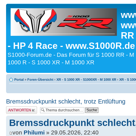
www
www
RR
- HP 4 Race - www.S1000R.de
S1000-Forum.de - Das Forum für S 1000 RR - M
1000 R - S 1000 XR - M 1000 XR
Portal
»
Foren-Übersicht
‹
XR - S 1000 XR - S1000XR - M 1000 XR
‹
XR - S 100
Bremssdruckpunkt schlecht, trotz Entlüftung
Antwort erstellen
Bremssdruckpunkt schlecht, 
von
Philumi
» 29.05.2026, 22:40