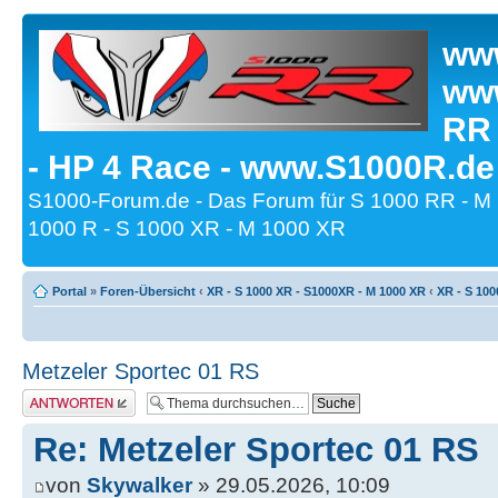
www
www
RR
- HP 4 Race - www.S1000R.de
S1000-Forum.de - Das Forum für S 1000 RR - M
1000 R - S 1000 XR - M 1000 XR
Portal
»
Foren-Übersicht
‹
XR - S 1000 XR - S1000XR - M 1000 XR
‹
XR - S 100
Metzeler Sportec 01 RS
Antwort erstellen
Re: Metzeler Sportec 01 RS
von
Skywalker
» 29.05.2026, 10:09