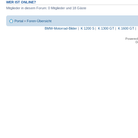
WER IST ONLINE?
Mitglieder in diesem Forum: 0 Mitglieder und 18 Gäste
Portal
»
Foren-Übersicht
BMW-Motorrad-Bilder
|
K 1200 S
|
K 1300 GT
|
K 1600 GT
|
Powered
D