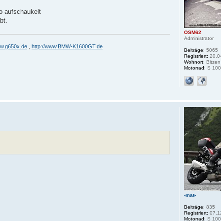
o aufschaukelt
bt.
OSM62
Administrator
ww.g650x.de
,
http://www.BMW-K1600GT.de
Beiträge:
5065
Registriert:
20.0
Wohnort:
Bitzen
Motorrad:
S 100
-mat-
Beiträge:
835
Registriert:
07.1
Motorrad:
S 100