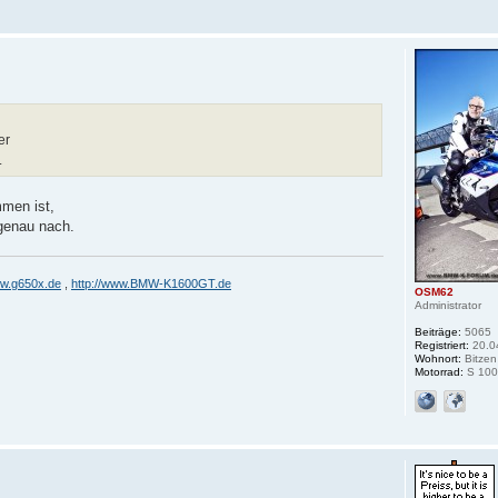
er
.
mmen ist,
 genau nach.
ww.g650x.de
,
http://www.BMW-K1600GT.de
OSM62
Administrator
Beiträge:
5065
Registriert:
20.0
Wohnort:
Bitzen
Motorrad:
S 100