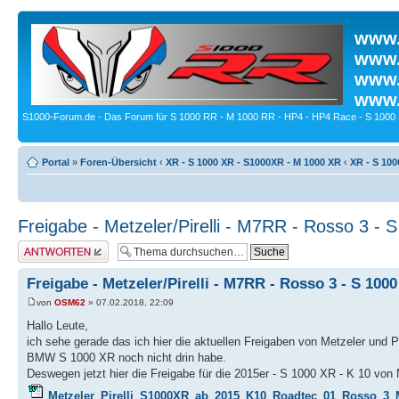
www.
www.
www.
www.
S1000-Forum.de - Das Forum für S 1000 RR - M 1000 RR - HP4 - HP4 Race - S 1000 
Portal
»
Foren-Übersicht
‹
XR - S 1000 XR - S1000XR - M 1000 XR
‹
XR - S 100
Freigabe - Metzeler/Pirelli - M7RR - Rosso 3 - 
Antwort erstellen
Freigabe - Metzeler/Pirelli - M7RR - Rosso 3 - S 100
von
OSM62
» 07.02.2018, 22:09
Hallo Leute,
ich sehe gerade das ich hier die aktuellen Freigaben von Metzeler und Pir
BMW S 1000 XR noch nicht drin habe.
Deswegen jetzt hier die Freigabe für die 2015er - S 1000 XR - K 10 von M
Metzeler_Pirelli_S1000XR_ab_2015_K10_Roadtec_01_Rosso_3_