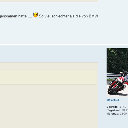
rgenommen hatte ....
So viel schlechter als die von BMW
Maxell63
Beiträge:
1749
Registriert:
10.1
Motorrad:
1300 