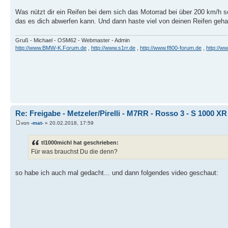
Was nützt dir ein Reifen bei dem sich das Motorrad bei über 200 km/h s
das es dich abwerfen kann. Und dann haste viel von deinen Reifen geha
Gruß - Michael - OSM62 - Webmaster - Admin
http://www.BMW-K.Forum.de
,
http://www.s1rr.de
,
http://www.f800-forum.de
,
http://w
Re: Freigabe - Metzeler/Pirelli - M7RR - Rosso 3 - S 1000 XR
von
-mat-
» 20.02.2018, 17:59
tl1000michl hat geschrieben:
Für was brauchst Du die denn?
so habe ich auch mal gedacht... und dann folgendes video geschaut: