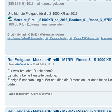
(180.18 KiB) 1015-mal heruntergeladen
Und hier die Freigabe für die S 1000 XR ab 2016:
Metzeler_Pirelli_S1000XR_ab_2016_Roadtec_01_Rosso_3_M7RR
(180.88 KiB) 1107-mal heruntergeladen
Gruß - Michael - OSM62 - Webmaster - Admin
http://www.BMW-K.Forum.de
,
http://www.s1rr.de
,
http://www.f800-forum.de
,
http://w
Re: Freigabe - Metzeler/Pirelli - M7RR - Rosso 3 - S 1000 XR
von
tl1000michl
» 20.02.2018, 17:18
Für was brauchst Du die denn?
Es gibt ja keine Herstellerbindung.
Einzige Einschränkung außer natürlich die Dimension, ist dass keine Un
dürfen!
Pain is temporary - Glory is forever !!!
Re: Freigabe - Metzeler/Pirelli - M7RR - Rosso 3 - S 1000 XR