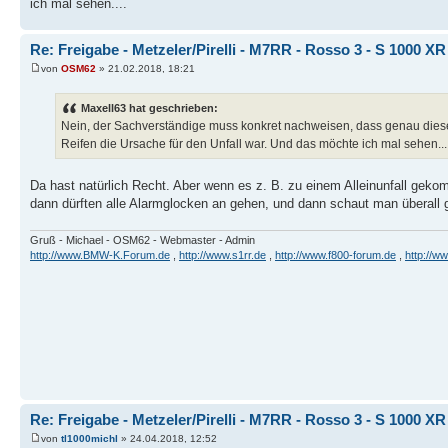
ich mal sehen....
Re: Freigabe - Metzeler/Pirelli - M7RR - Rosso 3 - S 1000 XR
von
OSM62
» 21.02.2018, 18:21
Maxell63 hat geschrieben:
Nein, der Sachverständige muss konkret nachweisen, dass genau dies
Reifen die Ursache für den Unfall war. Und das möchte ich mal sehen...
Da hast natürlich Recht. Aber wenn es z. B. zu einem Alleinunfall geko
dann dürften alle Alarmglocken an gehen, und dann schaut man überall
Gruß - Michael - OSM62 - Webmaster - Admin
http://www.BMW-K.Forum.de
,
http://www.s1rr.de
,
http://www.f800-forum.de
,
http://w
Re: Freigabe - Metzeler/Pirelli - M7RR - Rosso 3 - S 1000 XR
von
tl1000michl
» 24.04.2018, 12:52