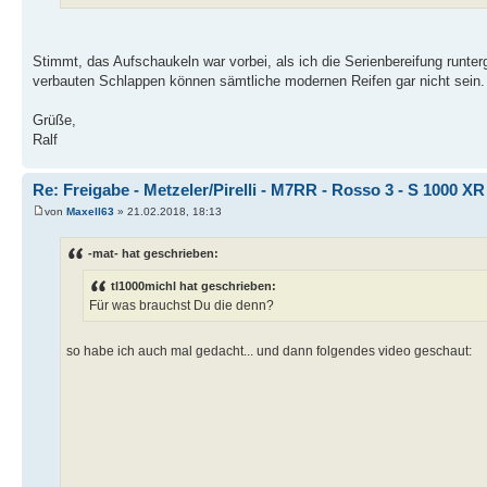
Stimmt, das Aufschaukeln war vorbei, als ich die Serienbereifung runte
verbauten Schlappen können sämtliche modernen Reifen gar nicht sein.
Grüße,
Ralf
Re: Freigabe - Metzeler/Pirelli - M7RR - Rosso 3 - S 1000 XR
von
Maxell63
» 21.02.2018, 18:13
-mat- hat geschrieben:
tl1000michl hat geschrieben:
Für was brauchst Du die denn?
so habe ich auch mal gedacht... und dann folgendes video geschaut: