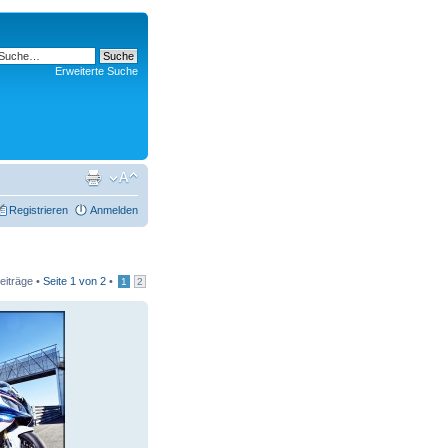
Erweiterte Suche
Registrieren
Anmelden
eiträge •
Seite
1
von
2
•
1
2