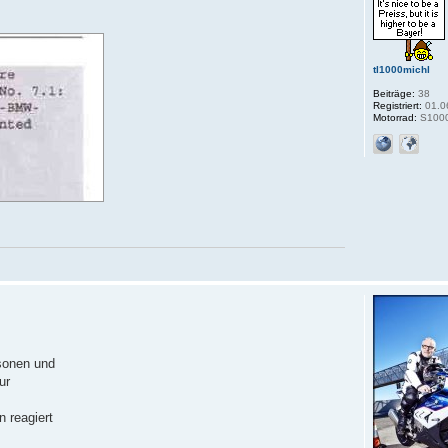
tl1000michl
Beiträge:
38
Registriert:
01.0
Motorrad:
S100
sonen und
ur
 reagiert