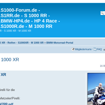
S1000-Forum.de -
S1RR.de - S 1000 RR -
BMW-HP4.de - HP 4 Race -
S1000R.de - M 1000 RR
R - S 1000 XR - M 1000 XR
0 XR - Reifen - S1000XR - M 1000 XR
»
BMW-Motorrad-Portal
Mitgliederkarte
FAQ
S 1000 XR
16 B
0 XR
elli für die
etzeler/Pirelli:
M7RR.pdf