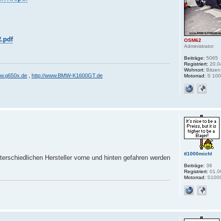
.pdf
OSM62
Administrator
Beiträge:
5065
Registriert:
20.0
Wohnort:
Bitzen
ww.g650x.de
,
http://www.BMW-K1600GT.de
Motorrad:
S 100
tl1000michl
terschiedlichen Hersteller vorne und hinten gefahren werden
Beiträge:
38
Registriert:
01.0
Motorrad:
S100