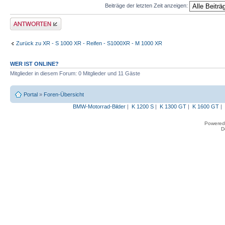
Beiträge der letzten Zeit anzeigen:
Antwort erstellen
Zurück zu XR - S 1000 XR - Reifen - S1000XR - M 1000 XR
WER IST ONLINE?
Mitglieder in diesem Forum: 0 Mitglieder und 11 Gäste
Portal
»
Foren-Übersicht
BMW-Motorrad-Bilder
|
K 1200 S
|
K 1300 GT
|
K 1600 GT
|
Powered
D