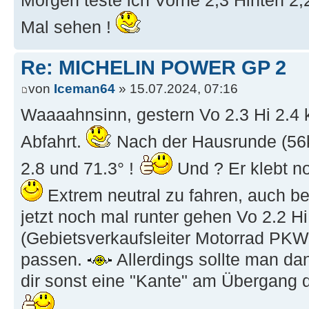
Morgen teste ich Vorne 2,3 Hinten 2,2
Mal sehen !
Re: MICHELIN POWER GP 2
von
Iceman64
» 15.07.2024, 07:16
Waaaahnsinn, gestern Vo 2.3 Hi 2.4 k
Abfahrt.
Nach der Hausrunde (56k
2.8 und 71.3° !
Und ? Er klebt no
Extrem neutral zu fahren, auch b
jetzt noch mal runter gehen Vo 2.2 Hi
(Gebietsverkaufsleiter Motorrad PKW)
passen.
Allerdings sollte man da
dir sonst eine "Kante" am Übergang 