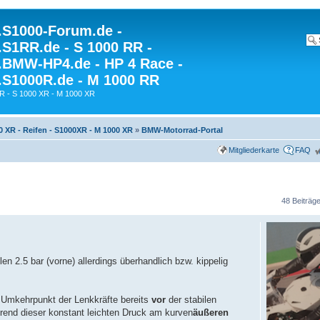
S1000-Forum.de -
S1RR.de - S 1000 RR -
BMW-HP4.de - HP 4 Race -
S1000R.de - M 1000 RR
R - S 1000 XR - M 1000 XR
0 XR - Reifen - S1000XR - M 1000 XR
»
BMW-Motorrad-Portal
Mitgliederkarte
FAQ
48 Beiträg
en 2.5 bar (vorne) allerdings überhandlich bzw. kippelig
n Umkehrpunkt der Lenkkräfte bereits
vor
der stabilen
ährend dieser konstant leichten Druck am kurven
äußeren