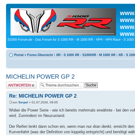
www.
www.
www.
www.
S1000-Forum.de - Das Forum für S 1000 RR - M 1000 RR - HP4 - HP4 Race - S 1000 
Portal
»
Foren-Übersicht
‹
XR - S 1000 XR - S1000XR - M 1000 XR
‹
XR - S 100
MICHELIN POWER GP 2
Antwort erstellen
Re: MICHELIN POWER GP 2
von
Serpel
» 01.07.2026, 09:05
Wobei die Power Serie - wie ich bereits mehrmals erwähnte - bei den voll
wird. Zumindest im Neuzustand.
Der Reifen lenkt dann schon ein, wenn man nur dran denkt, erreicht de
Kurvenfahrt (was der Definition von kippelig entspricht) und benötigt w