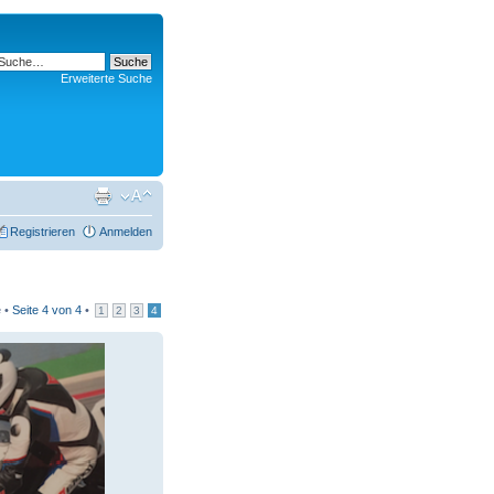
Erweiterte Suche
Registrieren
Anmelden
e •
Seite
4
von
4
•
1
2
3
4