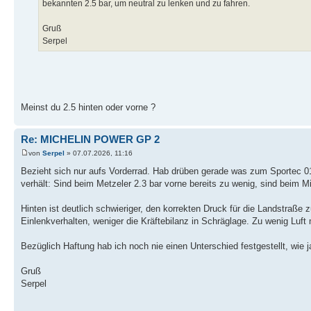
bekannten 2.5 bar, um neutral zu lenken und zu fahren.
Gruß
Serpel
Meinst du 2.5 hinten oder vorne ?
Re: MICHELIN POWER GP 2
von
Serpel
» 07.07.2026, 11:16
Bezieht sich nur aufs Vorderrad. Hab drüben gerade was zum Sportec 01
verhält: Sind beim Metzeler 2.3 bar vorne bereits zu wenig, sind beim Mic
Hinten ist deutlich schwieriger, den korrekten Druck für die Landstraße 
Einlenkverhalten, weniger die Kräftebilanz in Schräglage. Zu wenig Luft m
Bezüglich Haftung hab ich noch nie einen Unterschied festgestellt, wie 
Gruß
Serpel