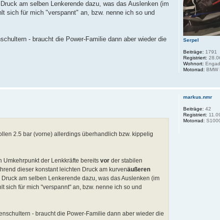
 Druck am selben Lenkerende dazu, was das Auslenken (im
lt sich für mich "verspannt" an, bzw. nenne ich so und
hultern - braucht die Power-Familie dann aber wieder die
Serpel
Beiträge:
1791
Registriert:
28.0
Wohnort:
Engad
Motorrad:
BMW K
markus.nmr
Beiträge:
42
Registriert:
11.0
Motorrad:
S1000
llen 2.5 bar (vorne) allerdings überhandlich bzw. kippelig
en Umkehrpunkt der Lenkkräfte bereits
vor
der stabilen
während dieser konstant leichten Druck am kurven
äußeren
 Druck am selben Lenkerende dazu, was das Auslenken (im
lt sich für mich "verspannt" an, bzw. nenne ich so und
schultern - braucht die Power-Familie dann aber wieder die