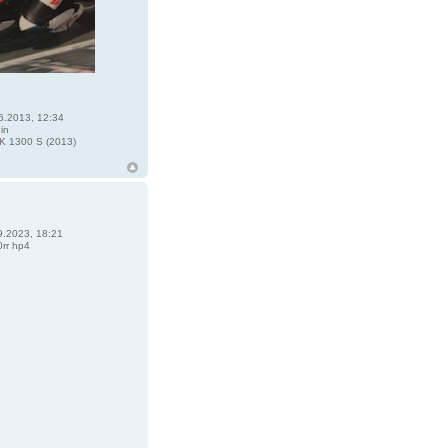
6.2013, 12:34
in
 1300 S (2013)
9.2023, 18:21
rr hp4