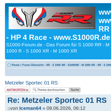
www
www
RR
- HP 4 Race - www.S1000R.de
S1000-Forum.de - Das Forum für S 1000 RR - M
1000 R - S 1000 XR - M 1000 XR
Portal
»
Foren-Übersicht
‹
XR - S 1000 XR - S1000XR - M 1000 XR
‹
XR - S 100
Metzeler Sportec 01 RS
Antwort erstellen
Re: Metzeler Sportec 01 RS
von
Iceman64
» 09.06.2026, 06:12