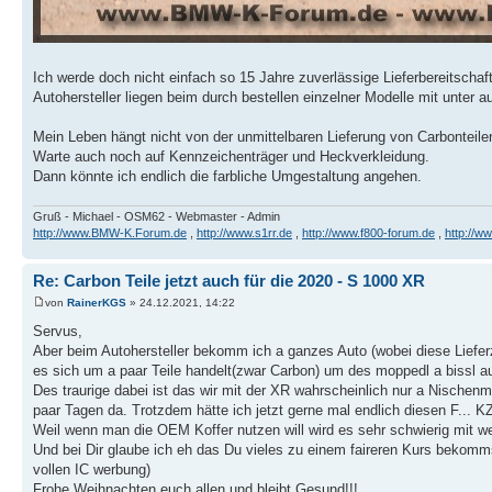
Ich werde doch nicht einfach so 15 Jahre zuverlässige Lieferbereitschaft
Autohersteller liegen beim durch bestellen einzelner Modelle mit unter au
Mein Leben hängt nicht von der unmittelbaren Lieferung von Carbonteile
Warte auch noch auf Kennzeichenträger und Heckverkleidung.
Dann könnte ich endlich die farbliche Umgestaltung angehen.
Gruß - Michael - OSM62 - Webmaster - Admin
http://www.BMW-K.Forum.de
,
http://www.s1rr.de
,
http://www.f800-forum.de
,
http://w
Re: Carbon Teile jetzt auch für die 2020 - S 1000 XR
von
RainerKGS
» 24.12.2021, 14:22
Servus,
Aber beim Autohersteller bekomm ich a ganzes Auto (wobei diese Lieferz
es sich um a paar Teile handelt(zwar Carbon) um des moppedl a bissl 
Des traurige dabei ist das wir mit der XR wahrscheinlich nur a Nischenm
paar Tagen da. Trotzdem hätte ich jetzt gerne mal endlich diesen F... K
Weil wenn man die OEM Koffer nutzen will wird es sehr schwierig mit w
Und bei Dir glaube ich eh das Du vieles zu einem faireren Kurs bekomms
vollen IC werbung)
Frohe Weihnachten euch allen und bleibt Gesund!!!