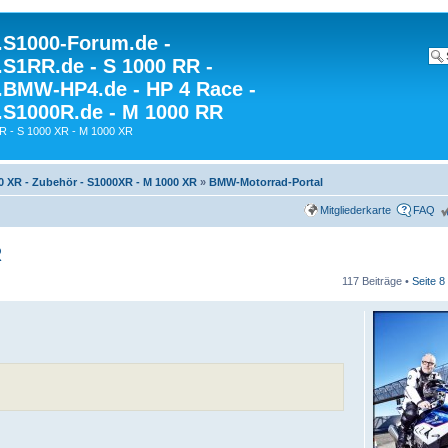
S1000-Forum.de -
S1RR.de - S 1000 RR -
BMW-HP4.de - HP 4 Race -
S1000R.de - M 1000 RR
R - S 1000 XR - M 1000 XR
0 XR - Zubehör - S1000XR - M 1000 XR
»
BMW-Motorrad-Portal
Mitgliederkarte
FAQ
R
117 Beiträge •
Seite
8