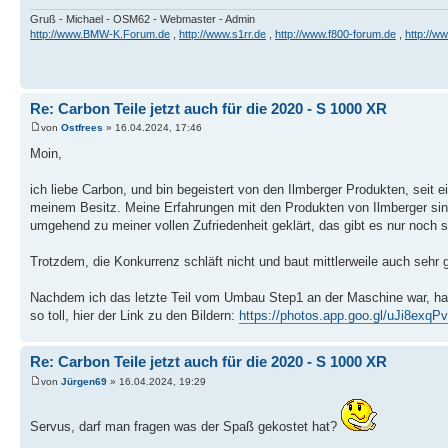
Gruß - Michael - OSM62 - Webmaster - Admin
http://www.BMW-K.Forum.de
,
http://www.s1rr.de
,
http://www.f800-forum.de
,
http://w
Re: Carbon Teile jetzt auch für die 2020 - S 1000 XR
von
Ostfrees
» 16.04.2024, 17:46
Moin,
ich liebe Carbon, und bin begeistert von den Ilmberger Produkten, seit 
meinem Besitz. Meine Erfahrungen mit den Produkten von Ilmberger sin
umgehend zu meiner vollen Zufriedenheit geklärt, das gibt es nur noch se
Trotzdem, die Konkurrenz schläft nicht und baut mittlerweile auch sehr 
Nachdem ich das letzte Teil vom Umbau Step1 an der Maschine war, habe
so toll, hier der Link zu den Bildern:
https://photos.app.goo.gl/uJi8exq
Re: Carbon Teile jetzt auch für die 2020 - S 1000 XR
von
Jürgen69
» 16.04.2024, 19:29
Servus, darf man fragen was der Spaß gekostet hat?