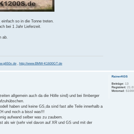
 einfach so in die Tonne treten.
ch bei 1 Jahr Lieferzeit.
n ab.
ww.g650x.de
,
http://www.BMW-K1600GT.de
RainerKGS
Beiträge:
13
Registriert:
21.0
Motorrad:
S1000
eiten allgemein auch da die Hölle sind) und bei Ilmberger
aufzuhübschen.
odell haben und keine GS,da sind fast alle Teile innerhalb a
ZH und noch a bissl was!!!
enig aufwand selber was zu zaubern.
t als wir (sehr viel davon auf XR und GS und mit der