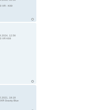
0 XR - K69
4.2024, 12:56
0 XR K69
2.2021, 18:18
XR Gravity Blue