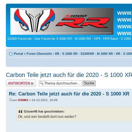
www.
www.
www.
www.
S1000-Forum.de - Das Forum für S 1000 RR - M 1000 RR - HP4 - HP4 Race - S 1000 
Portal
»
Foren-Übersicht
‹
XR - S 1000 XR - S1000XR - M 1000 XR
‹
XR - S 100
Carbon Teile jetzt auch für die 2020 - S 1000 X
Antwort erstellen
Re: Carbon Teile jetzt auch für die 2020 - S 1000 XR
von
OSM62
» 24.12.2021, 10:09
Gixxer46 hat geschrieben:
Ok, und wer bestellt dort nun weiter?