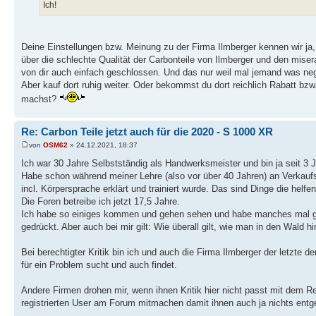
Ich!
Deine Einstellungen bzw. Meinung zu der Firma Ilmberger kennen wir ja,
über die schlechte Qualität der Carbonteile von Ilmberger und den mis
von dir auch einfach geschlossen. Und das nur weil mal jemand was neg
Aber kauf dort ruhig weiter. Oder bekommst du dort reichlich Rabatt bzw.
machst?
Re: Carbon Teile jetzt auch für die 2020 - S 1000 XR
von
OSM62
» 24.12.2021, 18:37
Ich war 30 Jahre Selbstständig als Handwerksmeister und bin ja seit 3 
Habe schon während meiner Lehre (also vor über 40 Jahren) an Verkau
incl. Körpersprache erklärt und trainiert wurde. Das sind Dinge die helf
Die Foren betreibe ich jetzt 17,5 Jahre.
Ich habe so einiges kommen und gehen sehen und habe manches mal g
gedrückt. Aber auch bei mir gilt: Wie überall gilt, wie man in den Wald hi
Bei berechtigter Kritik bin ich und auch die Firma Ilmberger der letzte d
für ein Problem sucht und auch findet.
Andere Firmen drohen mir, wenn ihnen Kritik hier nicht passt mit dem 
registrierten User am Forum mitmachen damit ihnen auch ja nichts entg