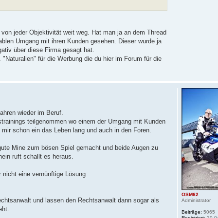
 von jeder Objektivität weit weg. Hat man ja an dem Thread
erablen Umgang mit ihren Kunden gesehen. Dieser wurde ja
ativ über diese Firma gesagt hat.
 "Naturalien" für die Werbung die du hier im Forum für die
Jahren wieder im Beruf.
fstrainings teilgenommen wo einem der Umgang mit Kunden
en mir schon ein das Leben lang und auch in den Foren.
ute Mine zum bösen Spiel gemacht und beide Augen zu
nein ruft schallt es heraus.
er nicht eine vernünftige Lösung
OSM62
Rechtsanwalt und lassen den Rechtsanwalt dann sogar als
Administrator
eht.
Beiträge:
5065
Registriert:
20.0