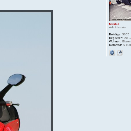
OSM62
Administrator
Beiträge:
5065
Registriert:
20.0
Wohnort:
Bitzen
Motorrad:
S 100