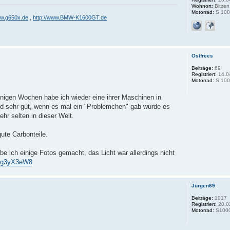
Wohnort:
Bitzen
Motorrad:
S 100
ww.g650x.de
,
http://www.BMW-K1600GT.de
Ostfrees
Beiträge:
69
Registriert:
14.0
Motorrad:
S 100
einigen Wochen habe ich wieder eine ihrer Maschinen in
d sehr gut, wenn es mal ein "Problemchen" gab wurde es
hr selten in dieser Welt.
gute Carbonteile.
 ich einige Fotos gemacht, das Licht war allerdings nicht
Pvg3yX3eW8
Jürgen69
Beiträge:
1017
Registriert:
20.0
Motorrad:
S1000