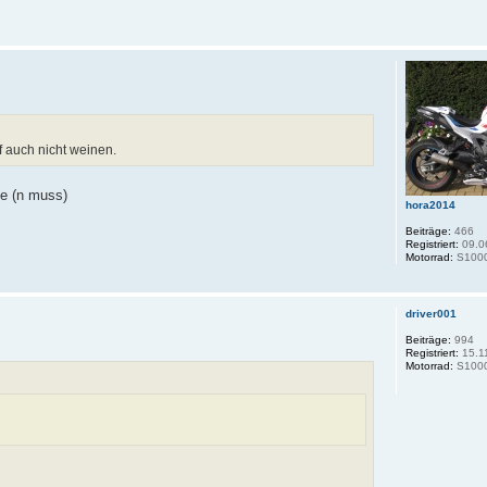
f auch nicht weinen.
le (n muss)
hora2014
Beiträge:
466
Registriert:
09.0
Motorrad:
S100
driver001
Beiträge:
994
Registriert:
15.1
Motorrad:
S1000