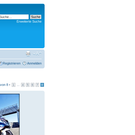
Erweiterte Suche
Registrieren
Anmelden
von
8
•
...
1
4
5
6
7
8