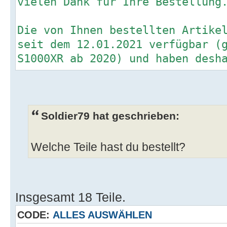
vielen Dank für Ihre Bestellung
Die von Ihnen bestellten Artike
seit dem 12.01.2021 verfügbar (
S1000XR ab 2020) und haben desh
genauen Liefertermin.
Wir gehen aber davon aus, dass 
nächsten Wochen erhalten werden
Wir werden Sie umgehend informi
Soldier79 hat geschrieben:
Informationen für Sie haben.
Vielen Dank für Ihre Geduld.
Welche Teile hast du bestellt?
Insgesamt 18 Teile.
CODE:
ALLES AUSWÄHLEN