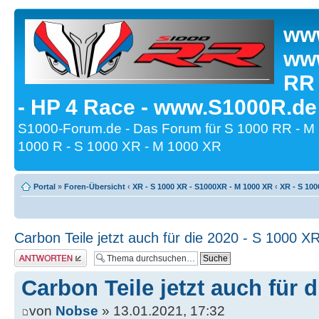
www
www
RR
- HP 4 Race - www.S1000R.de
S1000-Forum.de - Das Forum für S 1000 RR - M
1000 R - S 1000 XR - M 1000 XR
Portal
»
Foren-Übersicht
‹
XR - S 1000 XR - S1000XR - M 1000 XR
‹
XR - S 100
Carbon Teile jetzt auch für die 2020 - S 1000 X
Antwort erstellen
Carbon Teile jetzt auch für 
von
Nobse
» 13.01.2021, 17:32