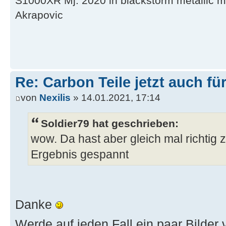
S1000XR Mj. 2020 in blackstorm metallic mi
Akrapovic
Re: Carbon Teile jetzt auch fü
von
Nexilis
» 14.01.2021, 17:14
Soldier79 hat geschrieben:
wow. Da hast aber gleich mal richtig 
Ergebnis gespannt
Danke
Werde auf jeden Fall ein paar Bild