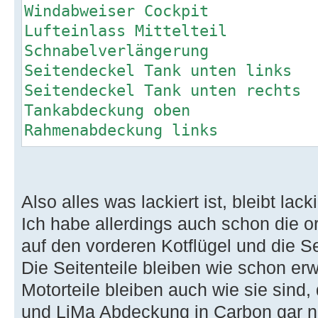
Windabweiser Cockpit
Lufteinlass Mittelteil
Schnabelverlängerung
Seitendeckel Tank unten links
Seitendeckel Tank unten rechts
Tankabdeckung oben
Rahmenabdeckung links
Rahmenabdeckung rechts
Wasserk. verkl. Lack. Seitenpan
Wasserk. verkl. Lack. Seitenpan
Also alles was lackiert ist, bleibt lacki
Rahmenheckverkelidung links
Ich habe allerdings auch schon die o
Rahmenheckverkelidung rechts
auf den vorderen Kotflügel und die Se
Kennzeichenträger kurz
Die Seitenteile bleiben wie schon erw
Schwingenabdeckung links
Schwingenabdeckung rechts
Motorteile bleiben auch wie sie sind, 
Ritzelabdeckung
und LiMa Abdeckung in Carbon gar ni