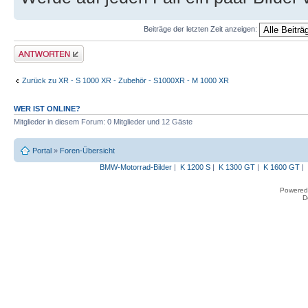
Beiträge der letzten Zeit anzeigen:
Antwort erstellen
Zurück zu XR - S 1000 XR - Zubehör - S1000XR - M 1000 XR
WER IST ONLINE?
Mitglieder in diesem Forum: 0 Mitglieder und 12 Gäste
Portal
»
Foren-Übersicht
BMW-Motorrad-Bilder
|
K 1200 S
|
K 1300 GT
|
K 1600 GT
|
Powered
D