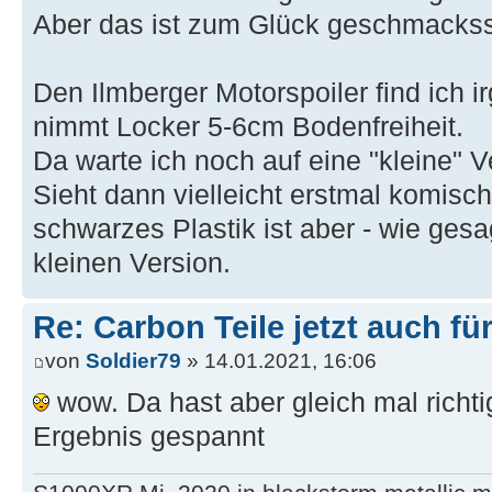
Auspuffhitzeschutz
Aber das ist zum Glück geschmack
Kotflügel vorne unlack. Teil
Den Ilmberger Motorspoiler find ich i
nimmt Locker 5-6cm Bodenfreiheit.
Da warte ich noch auf eine "kleine" V
Sieht dann vielleicht erstmal komis
schwarzes Plastik ist aber - wie gesa
kleinen Version.
Re: Carbon Teile jetzt auch fü
von
Soldier79
» 14.01.2021, 16:06
wow. Da hast aber gleich mal richt
Ergebnis gespannt