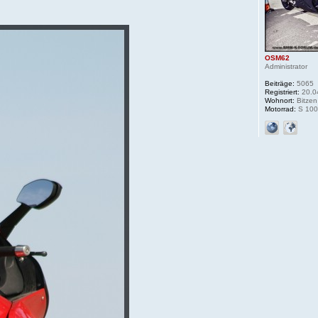
OSM62
Administrator
Beiträge:
5065
Registriert:
20.0
Wohnort:
Bitzen
Motorrad:
S 100