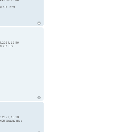
0 XR - K69
4.2024, 12:56
0 XR K69
2.2021, 18:18
XR Gravity Blue