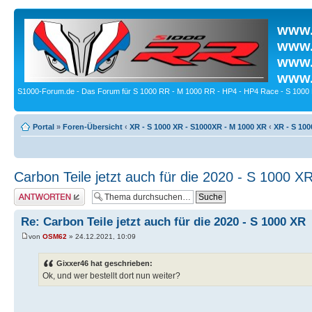
www.
www.
www.
www.
S1000-Forum.de - Das Forum für S 1000 RR - M 1000 RR - HP4 - HP4 Race - S 1000 
Portal
»
Foren-Übersicht
‹
XR - S 1000 XR - S1000XR - M 1000 XR
‹
XR - S 100
Carbon Teile jetzt auch für die 2020 - S 1000 X
Antwort erstellen
Re: Carbon Teile jetzt auch für die 2020 - S 1000 XR
von
OSM62
» 24.12.2021, 10:09
Gixxer46 hat geschrieben:
Ok, und wer bestellt dort nun weiter?