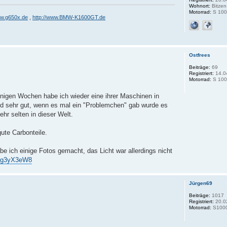
Wohnort:
Bitzen
Motorrad:
S 100
ww.g650x.de
,
http://www.BMW-K1600GT.de
Ostfrees
Beiträge:
69
Registriert:
14.0
Motorrad:
S 100
einigen Wochen habe ich wieder eine ihrer Maschinen in
d sehr gut, wenn es mal ein "Problemchen" gab wurde es
hr selten in dieser Welt.
gute Carbonteile.
 ich einige Fotos gemacht, das Licht war allerdings nicht
Pvg3yX3eW8
Jürgen69
Beiträge:
1017
Registriert:
20.0
Motorrad:
S1000