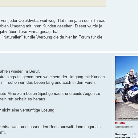
 von jeder Objektivität weit weg. Hat man ja an dem Thread
erablen Umgang mit ihren Kunden gesehen. Dieser wurde ja
ativ über diese Firma gesagt hat.
 "Naturalien" für die Werbung die du hier im Forum für die
Jahren wieder im Beruf.
fstrainings teilgenommen wo einem der Umgang mit Kunden
en mir schon ein das Leben lang und auch in den Foren.
ute Mine zum bösen Spiel gemacht und beide Augen zu
nein ruft schallt es heraus.
er nicht eine vernünftige Lösung
OSM62
Rechtsanwalt und lassen den Rechtsanwalt dann sogar als
Administrator
eht.
Beiträge:
5065
Registriert:
20.0