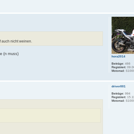
f auch nicht weinen.
le (n muss)
hora2014
Beiträge:
466
Registriert:
09.0
Motorrad:
S100
driver001
Beiträge:
994
Registriert:
15.1
Motorrad:
S1000