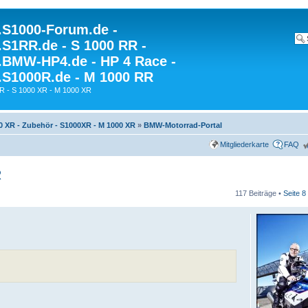
S1000-Forum.de -
S1RR.de - S 1000 RR -
BMW-HP4.de - HP 4 Race -
S1000R.de - M 1000 RR
R - S 1000 XR - M 1000 XR
0 XR - Zubehör - S1000XR - M 1000 XR
»
BMW-Motorrad-Portal
Mitgliederkarte
FAQ
R
117 Beiträge •
Seite
8