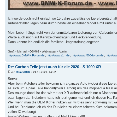
Ich werde doch nicht einfach so 15 Jahre zuverlässige Lieferbereitschaft
Autohersteller liegen beim durch bestellen einzelner Modelle mit unter au
Mein Leben hängt nicht von der unmittelbaren Lieferung von Carbonteile
Warte auch noch auf Kennzeichenträger und Heckverkleidung.
Dann könnte ich endlich die farbliche Umgestaltung angehen.
Gruß - Michael - OSM62 - Webmaster - Admin
http://www.BMW-K.Forum.de
,
http://www.s1rr.de
,
http://www.f800-forum.de
,
http://w
Re: Carbon Teile jetzt auch für die 2020 - S 1000 XR
von
RainerKGS
» 24.12.2021, 14:22
Servus,
Aber beim Autohersteller bekomm ich a ganzes Auto (wobei diese Lieferz
es sich um a paar Teile handelt(zwar Carbon) um des moppedl a bissl 
Des traurige dabei ist das wir mit der XR wahrscheinlich nur a Nischenm
paar Tagen da. Trotzdem hätte ich jetzt gerne mal endlich diesen F... K
Weil wenn man die OEM Koffer nutzen will wird es sehr schwierig mit w
Und bei Dir glaube ich eh das Du vieles zu einem faireren Kurs bekomms
vollen IC werbung)
Frohe Weihnachten euch allen und bleibt Gesund!!!