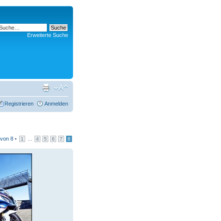
Erweiterte Suche
Registrieren
Anmelden
von
8
•
...
1
4
5
6
7
8