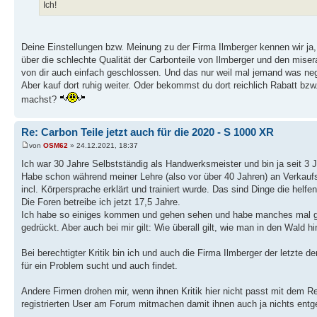
Ich!
Deine Einstellungen bzw. Meinung zu der Firma Ilmberger kennen wir ja,
über die schlechte Qualität der Carbonteile von Ilmberger und den mis
von dir auch einfach geschlossen. Und das nur weil mal jemand was neg
Aber kauf dort ruhig weiter. Oder bekommst du dort reichlich Rabatt bzw.
machst?
Re: Carbon Teile jetzt auch für die 2020 - S 1000 XR
von
OSM62
» 24.12.2021, 18:37
Ich war 30 Jahre Selbstständig als Handwerksmeister und bin ja seit 3 
Habe schon während meiner Lehre (also vor über 40 Jahren) an Verkau
incl. Körpersprache erklärt und trainiert wurde. Das sind Dinge die helf
Die Foren betreibe ich jetzt 17,5 Jahre.
Ich habe so einiges kommen und gehen sehen und habe manches mal g
gedrückt. Aber auch bei mir gilt: Wie überall gilt, wie man in den Wald hi
Bei berechtigter Kritik bin ich und auch die Firma Ilmberger der letzte d
für ein Problem sucht und auch findet.
Andere Firmen drohen mir, wenn ihnen Kritik hier nicht passt mit dem 
registrierten User am Forum mitmachen damit ihnen auch ja nichts entg