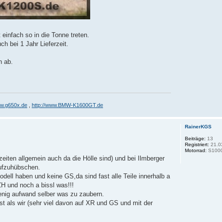
 einfach so in die Tonne treten.
ch bei 1 Jahr Lieferzeit.
n ab.
ww.g650x.de
,
http://www.BMW-K1600GT.de
RainerKGS
Beiträge:
13
Registriert:
21.0
Motorrad:
S1000
eiten allgemein auch da die Hölle sind) und bei Ilmberger
aufzuhübschen.
odell haben und keine GS,da sind fast alle Teile innerhalb a
ZH und noch a bissl was!!!
enig aufwand selber was zu zaubern.
t als wir (sehr viel davon auf XR und GS und mit der