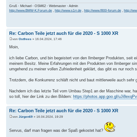
Gruß - Michael - OSM62 - Webmaster - Admin
http://www.BMW-K.Forum.de
,
http://www.s1rr.de
,
http://www.f800-forum.de
,
http://w
Re: Carbon Teile jetzt auch für die 2020 - S 1000 XR
von
Ostfrees
» 16.04.2024, 17:46
Moin,
ich liebe Carbon, und bin begeistert von den Ilmberger Produkten, seit 
meinem Besitz. Meine Erfahrungen mit den Produkten von Ilmberger sin
umgehend zu meiner vollen Zufriedenheit geklärt, das gibt es nur noch se
Trotzdem, die Konkurrenz schläft nicht und baut mittlerweile auch sehr 
Nachdem ich das letzte Teil vom Umbau Step1 an der Maschine war, habe
so toll, hier der Link zu den Bildern:
https://photos.app.goo.gl/uJi8exq
Re: Carbon Teile jetzt auch für die 2020 - S 1000 XR
von
Jürgen69
» 16.04.2024, 19:29
Servus, darf man fragen was der Spaß gekostet hat?