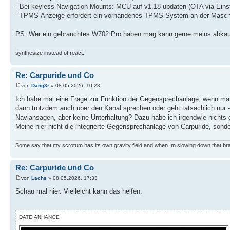
- Bei keyless Navigation Mounts: MCU auf v1.18 updaten (OTA via Ei
- TPMS-Anzeige erfordert ein vorhandenes TPMS-System an der Masch
PS: Wer ein gebrauchtes W702 Pro haben mag kann gerne meins abkau
synthesize instead of react.
Re: Carpuride und Co
von
Dang3r
» 08.05.2026, 10:23
Ich habe mal eine Frage zur Funktion der Gegensprechanlage, wenn ma
dann trotzdem auch über den Kanal sprechen oder geht tatsächlich nur 
Naviansagen, aber keine Unterhaltung? Dazu habe ich irgendwie nichts 
Meine hier nicht die integrierte Gegensprechanlage von Carpuride, son
Some say that my scrotum has its own gravity field and when Im slowing down that br
Re: Carpuride und Co
von
Lachs
» 08.05.2026, 17:33
Schau mal hier. Vielleicht kann das helfen.
DATEIANHÄNGE