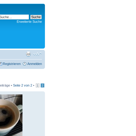
Erweiterte Suche
Registrieren
Anmelden
eiträge •
Seite
2
von
2
•
1
2