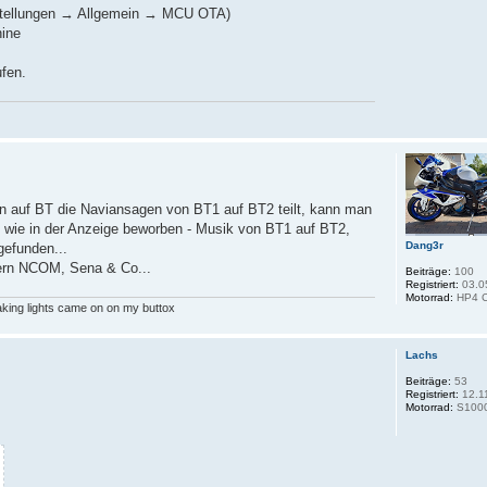
nstellungen → Allgemein → MCU OTA)
ine
fen.
n auf BT die Naviansagen von BT1 auf BT2 teilt, kann man
- wie in der Anzeige beworben - Musik von BT1 auf BT2,
Dang3r
gefunden...
dern NCOM, Sena & Co...
Beiträge:
100
Registriert:
03.0
Motorrad:
HP4 C
aking lights came on on my buttox
Lachs
Beiträge:
53
Registriert:
12.1
Motorrad:
S1000