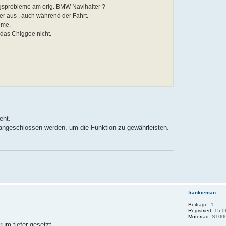
gsprobleme am orig. BMW Navihalter ?
der aus , auch während der Fahrt.
eme.
 das Chiggee nicht.
eht.
 angeschlossen werden, um die Funktion zu gewährleisten.
frankieman
Beiträge:
1
Registriert:
15.0
Motorrad:
S1000
um tiefer gesetzt.