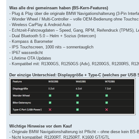
Was alle drei gemeinsam haben (BS-Kern-Features)
- Plug & Play über die originale BMW Navigationshalterung (3-Pin Interf
- Wonder Wheel / Multi-Controller – volle OEM-Bedienung ohne Touchsc
- Wireless CarPlay & Android Auto
- Echtzeit-Fahrzeugdaten – Speed, Gang, RPM, Reifendruck (TPMS), 
- Dual Bluetooth 5.0 – Helm + Sozius (Intercom)
- Kompass & Barometer
- IPS Touchscreen, 1000 nits – sonnentauglich
- IP67 wasserdicht
- Lifetime OTA Updates
- Kompatibel mit: R1300GS, R1250GS (Adv), R1200GS, R1200RS, R12
Der einzige Unterschied: Displaygröße + Type-C (welches per USB
Wichtige Hinweise vor dem Kauf
- Originale BMW Navigationshalterung ist Pflicht – ohne diese kein BS
- Nicht kompatibel: R1200RT, R1250RT, K1600 GT/GTL