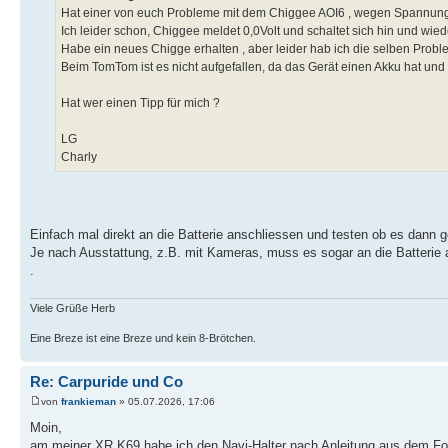
Hat einer von euch Probleme mit dem Chiggee AOI6 , wegen Spannun
Ich leider schon, Chiggee meldet 0,0Volt und schaltet sich hin und wie
Habe ein neues Chigge erhalten , aber leider hab ich die selben Probl
Beim TomTom ist es nicht aufgefallen, da das Gerät einen Akku hat und
Hat wer einen Tipp für mich ?
LG
Charly
Einfach mal direkt an die Batterie anschliessen und testen ob es dann g
Je nach Ausstattung, z.B. mit Kameras, muss es sogar an die Batterie
.
Viele Grüße Herb
Eine Breze ist eine Breze und kein 8-Brötchen.
Re: Carpuride und Co
von
frankieman
» 05.07.2026, 17:06
Moin,
am meiner XR K69 habe ich den Navi-Halter nach Anleitung aus dem For