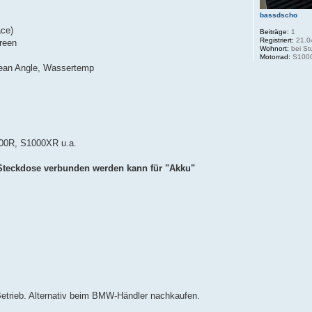
bassdscho
ace)
Beiträge:
1
Registriert:
21.0
reen
Wohnort:
bei Stu
Motorrad:
S100
Lean Angle, Wassertemp
00R, S1000XR u.a.
 Steckdose verbunden werden kann für "Akku"
-Betrieb. Alternativ beim BMW-Händler nachkaufen.