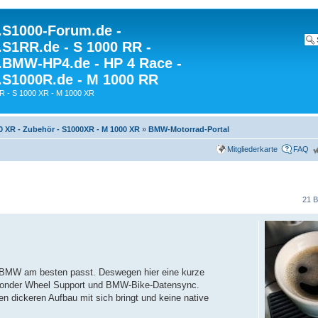
S1000-Forum.de -
S1RR.de - S 1000 RR -
BMW-HP4.de - HP 4 Race -
S1000R.de - M 1000 RR
R - S 1000 XR - M 1000 XR
0 XR - Zubehör - S1000XR - M 1000 XR
»
BMW-Motorrad-Portal
Mitgliederkarte
FAQ
21 B
die BMW am besten passt. Deswegen hier eine kurze
 Wonder Wheel Support und BMW-Bike-Datensync.
en dickeren Aufbau mit sich bringt und keine native