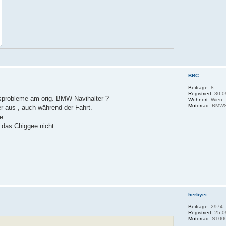
BBC
Beiträge:
8
Registriert:
30.0
sprobleme am orig. BMW Navihalter ?
Wohnort:
Wien
Motorrad:
BMWS
er aus , auch während der Fahrt.
e.
 das Chiggee nicht.
herbyei
Beiträge:
2974
Registriert:
25.0
Motorrad:
S100