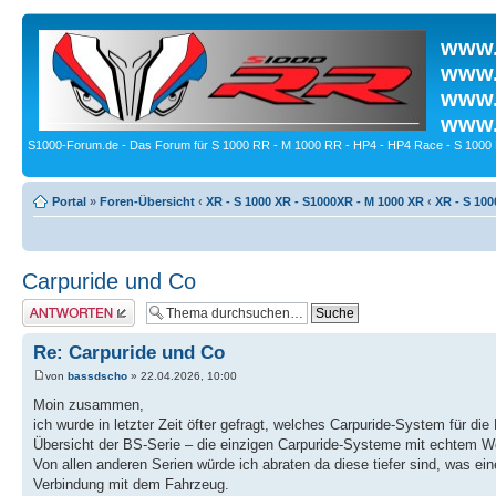
www.
www.
www.
www.
S1000-Forum.de - Das Forum für S 1000 RR - M 1000 RR - HP4 - HP4 Race - S 1000 
Portal
»
Foren-Übersicht
‹
XR - S 1000 XR - S1000XR - M 1000 XR
‹
XR - S 100
Carpuride und Co
Antwort erstellen
Re: Carpuride und Co
von
bassdscho
» 22.04.2026, 10:00
Moin zusammen,
ich wurde in letzter Zeit öfter gefragt, welches Carpuride-System für 
Übersicht der BS-Serie – die einzigen Carpuride-Systeme mit echtem
Von allen anderen Serien würde ich abraten da diese tiefer sind, was ein
Verbindung mit dem Fahrzeug.