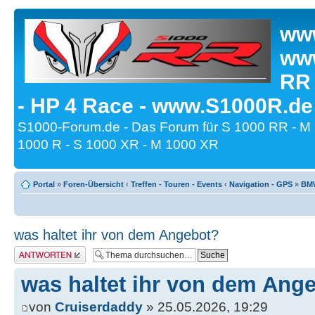
www
www
RR
- HP 4 Race - www.S1000R.de
S1000-Forum.de - Das Forum für S 1000 RR - M
1000 R - S 1000 XR - M 1000 XR
Portal
»
Foren-Übersicht
‹
Treffen - Touren - Events
‹
Navigation - GPS
»
BMW
was haltet ihr von dem Angebot?
Antwort erstellen
was haltet ihr von dem Ang
von
Cruiserdaddy
» 25.05.2026, 19:29