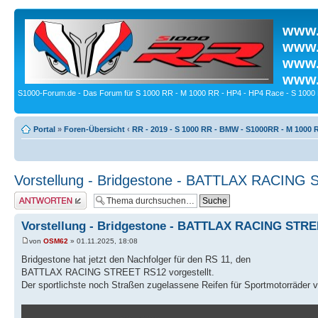
www.
www.
www.
www.
S1000-Forum.de - Das Forum für S 1000 RR - M 1000 RR - HP4 - HP4 Race - S 1000 
Portal
»
Foren-Übersicht
‹
RR - 2019 - S 1000 RR - BMW - S1000RR - M 1000 
Vorstellung - Bridgestone - BATTLAX RACING
Antwort erstellen
Vorstellung - Bridgestone - BATTLAX RACING STR
von
OSM62
» 01.11.2025, 18:08
Bridgestone hat jetzt den Nachfolger für den RS 11, den
BATTLAX RACING STREET RS12 vorgestellt.
Der sportlichste noch Straßen zugelassene Reifen für Sportmotorräder 