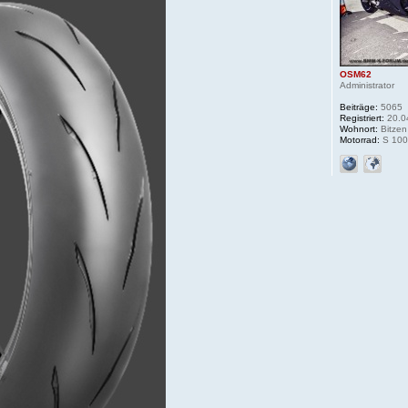
OSM62
Administrator
Beiträge:
5065
Registriert:
20.0
Wohnort:
Bitzen
Motorrad:
S 100