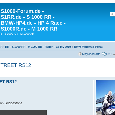
S1000-Forum.de -
S1RR.de - S 1000 RR -
BMW-HP4.de - HP 4 Race -
S1000R.de - M 1000 RR
R - S 1000 XR - M 1000 XR
RR
‹
RR - S 1000 RR - M 1000 RR - Reifen - ab Mj. 2019
»
BMW-Motorrad-Portal
Mitgliederkarte
FAQ
 STREET RS12
EET RS12
von Bridgestone.