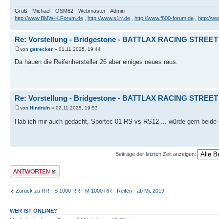
Gruß - Michael - OSM62 - Webmaster - Admin
http://www.BMW-K.Forum.de
,
http://www.s1rr.de
,
http://www.f800-forum.de
,
http://w
Re: Vorstellung - Bridgestone - BATTLAX RACING STREET
von
gstrecker
» 01.11.2025, 19:44
Da hauen die Reifenhersteller 26 aber einiges neues raus.
Re: Vorstellung - Bridgestone - BATTLAX RACING STREET
von
Hindruin
» 02.11.2025, 19:53
Hab ich mir auch gedacht, Sportec 01 RS vs RS12 ... würde gern beide 
Beiträge der letzten Zeit anzeigen:
Antwort erstellen
Zurück zu RR - S 1000 RR - M 1000 RR - Reifen - ab Mj. 2019
WER IST ONLINE?