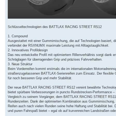
Schlüsseltechnologien des BATTLAX RACING STREET RS12
1. Compound
Ausgestattet mit einer Gummimischung, die auf Technologien basiert, di
verbindet der RSXNUMX maximale Leistung mit Alltagstauglichkeit.
2. Innovatives Profildesign
Das neu entwickelte Profil mit optimiertem Rillenverhältnis sorgt dank er
Schräglagen für überragenden Grip und präzises Fahrverhalten.
3. Neue Struktur
Beim Vorderreifen kommt erstmals die im internationalen Motorradrenn
straßenzugelassenen BATTLAX-Serienreifen zum Einsatz. Der flexible Gü
für noch besseren Grip und mehr Stabilität.
Der neue BATTLAX RACING STREET RS12 vereint bewährte Technologie
bietet spürbare Verbesserungen in puncto Rundstrecken-Performance – 
Vergleich zu seinem Vorgänger, dem BATTLAX RACING STREET RS11, 
Rundenzeiten. Dank der optimierten Kombination aus Gummimischung, Pro
Reifen auch nach vielen Runden seine hohe Haftung und Stabilität bei. D
und puren Fahrspaß bietet – egal ob auf kurvenreichen Landstraßen oder