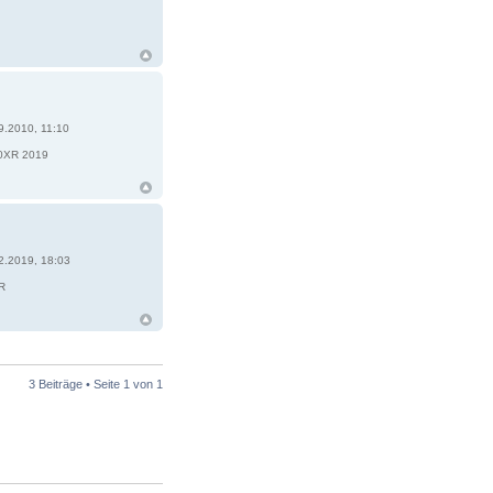
9.2010, 11:10
3
0XR 2019
2.2019, 18:03
R
3 Beiträge • Seite
1
von
1