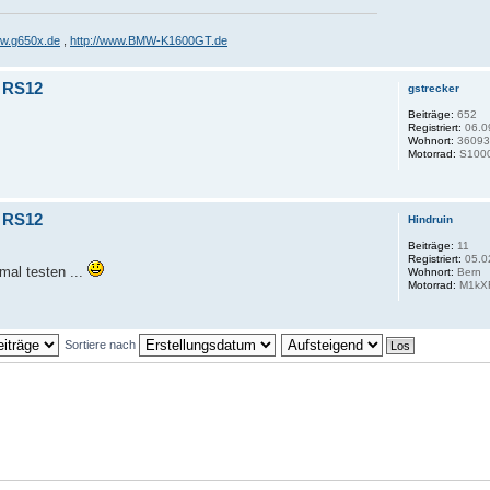
ww.g650x.de
,
http://www.BMW-K1600GT.de
 RS12
gstrecker
Beiträge:
652
Registriert:
06.0
Wohnort:
3609
Motorrad:
S100
 RS12
Hindruin
Beiträge:
11
Registriert:
05.0
mal testen ...
Wohnort:
Bern
Motorrad:
M1kX
Sortiere nach