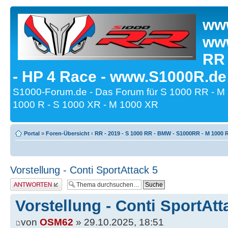
www
www
RR
- HP 4 Race - www.S1000R.de
S1000-Forum.de - Das Forum für S 1000 RR - M
1000 R - S 1000 XR - M 1000 XR
Portal
»
Foren-Übersicht
‹
RR - 2019 - S 1000 RR - BMW - S1000RR - M 1000 
Vorstellung - Conti SportAttack 5
Antwort erstellen
Vorstellung - Conti SportAtt
von
OSM62
» 29.10.2025, 18:51