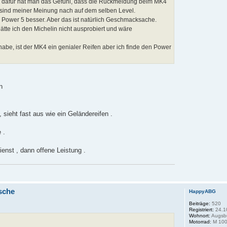
g, dafür hat man das Gefühl, dass die Rückmeldung beim MK4
nd sind meiner Meinung nach auf dem selben Level.
r Power 5 besser. Aber das ist natürlich Geschmacksache.
hätte ich den Michelin nicht ausprobiert und wäre
habe, ist der MK4 ein genialer Reifen aber ich finde den Power
n
 sieht fast aus wie ein Geländereifen .
 .
nst , dann offene Leistung .
sche
HappyABG
Beiträge:
520
Registriert:
24.1
Wohnort:
Augsb
Motorrad:
M 100