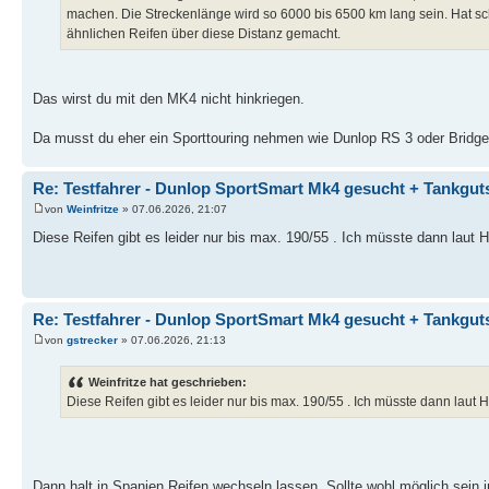
machen. Die Streckenlänge wird so 6000 bis 6500 km lang sein. Hat 
ähnlichen Reifen über diese Distanz gemacht.
Das wirst du mit den MK4 nicht hinkriegen.
Da musst du eher ein Sporttouring nehmen wie Dunlop RS 3 oder Bridg
Re: Testfahrer - Dunlop SportSmart Mk4 gesucht + Tankgut
von
Weinfritze
» 07.06.2026, 21:07
Diese Reifen gibt es leider nur bis max. 190/55 . Ich müsste dann laut 
Re: Testfahrer - Dunlop SportSmart Mk4 gesucht + Tankgut
von
gstrecker
» 07.06.2026, 21:13
Weinfritze hat geschrieben:
Diese Reifen gibt es leider nur bis max. 190/55 . Ich müsste dann laut
Dann halt in Spanien Reifen wechseln lassen. Sollte wohl möglich sein 