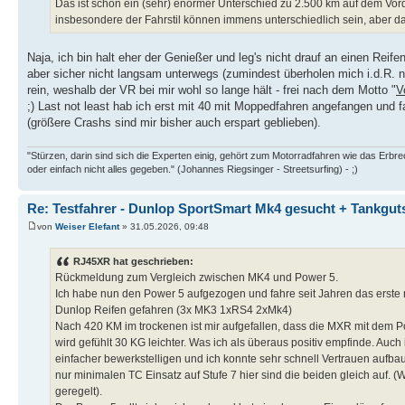
Das ist schon ein (sehr) enormer Unterschied zu 2.500 km auf dem Vor
insbesondere der Fahrstil können immens unterschiedlich sein, aber da
Naja, ich bin halt eher der Genießer und leg's nicht drauf an einen Rei
aber sicher nicht langsam unterwegs (zumindest überholen mich i.d.R. n
rein, weshalb der VR bei mir wohl so lange hält - frei nach dem Motto "
V
;) Last not least hab ich erst mit 40 mit Moppedfahren angefangen u
(größere Crashs sind mir bisher auch erspart geblieben).
"Stürzen, darin sind sich die Experten einig, gehört zum Motorradfahren wie das Erb
oder einfach nicht alles gegeben." (Johannes Riegsinger - Streetsurfing) - ;)
Re: Testfahrer - Dunlop SportSmart Mk4 gesucht + Tankgut
von
Weiser Elefant
» 31.05.2026, 09:48
RJ45XR hat geschrieben:
Rückmeldung zum Vergleich zwischen MK4 und Power 5.
Ich habe nun den Power 5 aufgezogen und fahre seit Jahren das erste m
Dunlop Reifen gefahren (3x MK3 1xRS4 2xMk4)
Nach 420 KM im trockenen ist mir aufgefallen, dass die MXR mit dem P
wird gefühlt 30 KG leichter. Was ich als überaus positiv empfinde. Auch i
einfacher bewerkstelligen und ich konnte sehr schnell Vertrauen aufb
nur minimalen TC Einsatz auf Stufe 7 hier sind die beiden gleich auf. (W
geregelt).