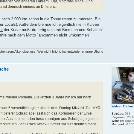
derreifen von anderen Fahrern. Klar, Motorrad-Modell und
s ist dennoch einiges an Differenz.
fen nach 2.000 km schon in die Tonne treten zu müssen. Bin
ur Locals). Außerdem bremse ich eigentlich nie in Kurven
or
der Kurve mußt du fertig sein mit Bremsen und Schalten"
nd fahre nach dem Motto "ankommen nicht umkommen"
rechen zum Alkoholgenuss. Wer nicht bricht, hat entweder enorme Übung
sche
al wieder Michelin. Die letzten 3 Jahre bin ich nur noch
Weiser Elefant
ower 5 wesentlich agiler als mit dem Dunlop MK4 ist. Die MXR
n tieferer Schräglage lässt sich das Korrigieren der Linie
Beiträge:
538
Registriert:
23.1
auen. Auch beim harten beschleunigen aus Schräglage gibt es
Wohnort:
Unterf
erksreifen Conti Race Attack 2 Street hat hier deutlich mehr
Motorrad:
M 100