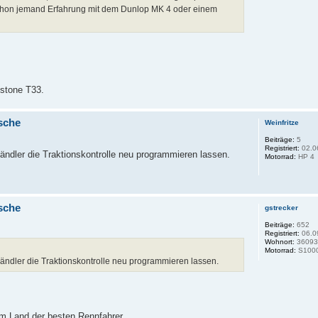
schon jemand Erfahrung mit dem Dunlop MK 4 oder einem
estone T33.
sche
Weinfritze
Beiträge:
5
Registriert:
02.0
Händler die Traktionskontrolle neu programmieren lassen.
Motorrad:
HP 4
sche
gstrecker
Beiträge:
652
Registriert:
06.0
Wohnort:
3609
Motorrad:
S100
 Händler die Traktionskontrolle neu programmieren lassen.
im Land der besten Rennfahrer.