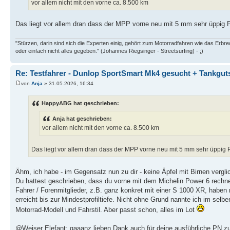
vor allem nicht mit den vorne ca. 8.500 km
Das liegt vor allem dran dass der MPP vorne neu mit 5 mm sehr üppig Pr
"Stürzen, darin sind sich die Experten einig, gehört zum Motorradfahren wie das Erb
oder einfach nicht alles gegeben." (Johannes Riegsinger - Streetsurfing) - ;)
Re: Testfahrer - Dunlop SportSmart Mk4 gesucht + Tankgut
von
Anja
» 31.05.2026, 16:34
HappyABG hat geschrieben:
Anja hat geschrieben:
vor allem nicht mit den vorne ca. 8.500 km
Das liegt vor allem dran dass der MPP vorne neu mit 5 mm sehr üppig Pr
Ähm, ich habe - im Gegensatz nun zu dir - keine Äpfel mit Birnen vergli
Du hattest geschrieben, dass du vorne mit dem Michelin Power 6 rechn
Fahrer / Forenmitglieder, z.B. ganz konkret mit einer S 1000 XR, haben
erreicht bis zur Mindestprofiltiefe. Nicht ohne Grund nannte ich im se
Motorrad-Modell und Fahrstil. Aber passt schon, alles im Lot
@Weiser Elefant: gaaanz lieben Dank auch für deine ausführliche PN 