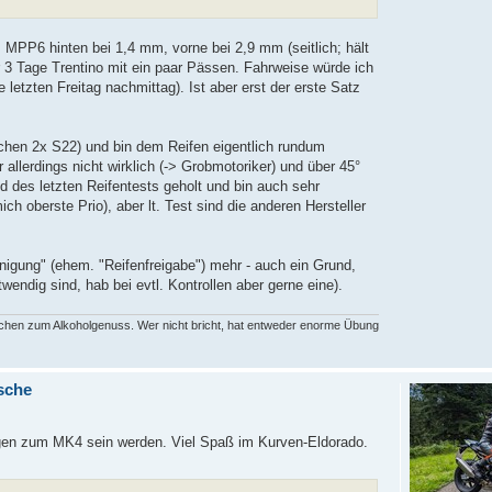
 MPP6 hinten bei 1,4 mm, vorne bei 2,9 mm (seitlich; hält
 3 Tage Trentino mit ein paar Pässen. Fahrweise würde ich
letzten Freitag nachmittag). Ist aber erst der erste Satz
hen 2x S22) und bin dem Reifen eigentlich rundum
 allerdings nicht wirklich (-> Grobmotoriker) und über 45°
 des letzten Reifentests geholt und bin auch sehr
h oberste Prio), aber lt. Test sind die anderen Hersteller
nigung" (ehem. "Reifenfreigabe") mehr - auch ein Grund,
endig sind, hab bei evtl. Kontrollen aber gerne eine).
rechen zum Alkoholgenuss. Wer nicht bricht, hat entweder enorme Übung
sche
ngen zum MK4 sein werden. Viel Spaß im Kurven-Eldorado.