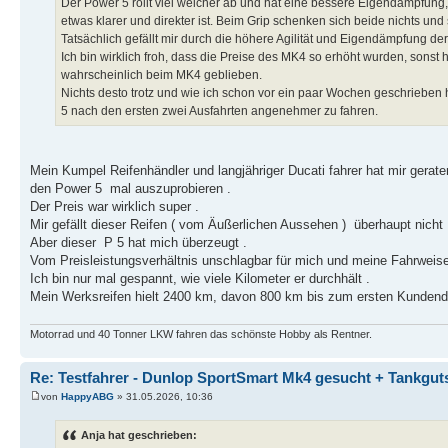
Der Power 5 rollt viel weicher ab und hat eine bessere Eigendämpfun
etwas klarer und direkter ist. Beim Grip schenken sich beide nichts u
Tatsächlich gefällt mir durch die höhere Agilität und Eigendämpfung de
Ich bin wirklich froh, dass die Preise des MK4 so erhöht wurden, sonst 
wahrscheinlich beim MK4 geblieben.
Nichts desto trotz und wie ich schon vor ein paar Wochen geschrieben 
5 nach den ersten zwei Ausfahrten angenehmer zu fahren.
Mein Kumpel Reifenhändler und langjähriger Ducati fahrer hat mir gerate
den Power 5 mal auszuprobieren .
Der Preis war wirklich super .
Mir gefällt dieser Reifen ( vom Äußerlichen Aussehen ) überhaupt nicht ,
Aber dieser P 5 hat mich überzeugt .
Vom Preisleistungsverhältnis unschlagbar für mich und meine Fahrweise
Ich bin nur mal gespannt, wie viele Kilometer er durchhält .
Mein Werksreifen hielt 2400 km, davon 800 km bis zum ersten Kundendie
Motorrad und 40 Tonner LKW fahren das schönste Hobby als Rentner.
Re: Testfahrer - Dunlop SportSmart Mk4 gesucht + Tankgut
von
HappyABG
» 31.05.2026, 10:36
Anja hat geschrieben: