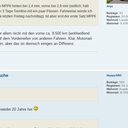
 MPP6 hinten bei 1,4 mm, vorne bei 2,9 mm (seitlich; hält
Anja
r 3 Tage Trentino mit ein paar Pässen. Fahrweise würde ich
Beiträge:
53
 letzten Freitag nachmittag). Ist aber erst der erste Satz MPP6
Registriert:
20.0
Wohnort:
Landkr
Motorrad:
S 100
or allem nicht mit den vorne ca. 8.500 km (wohlwollend
uf dem Vorderreifen von anderen Fahrern. Klar, Motorrad-
n, aber das ist dennoch einiges an Differenz.
sche
HappyABG
Beiträge:
520
Registriert:
24.1
Wohnort:
Augsb
Motorrad:
M 100
n wieder 20 Jahre her