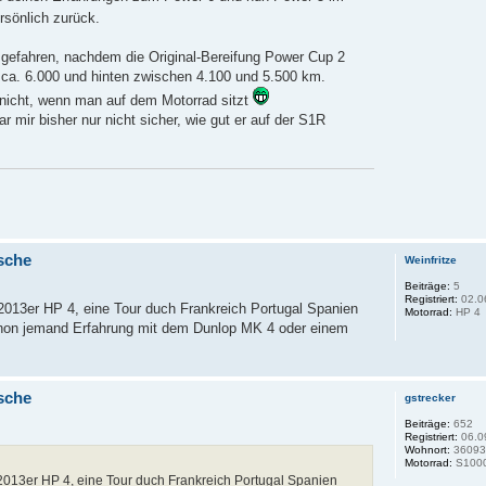
rsönlich zurück.
gefahren, nachdem die Original-Bereifung Power Cup 2
er ca. 6.000 und hinten zwischen 4.100 und 5.500 km.
a nicht, wenn man auf dem Motorrad sitzt
r mir bisher nur nicht sicher, wie gut er auf der S1R
sche
Weinfritze
Beiträge:
5
Registriert:
02.0
2013er HP 4, eine Tour duch Frankreich Portugal Spanien
Motorrad:
HP 4
chon jemand Erfahrung mit dem Dunlop MK 4 oder einem
sche
gstrecker
Beiträge:
652
Registriert:
06.0
Wohnort:
3609
Motorrad:
S100
2013er HP 4, eine Tour duch Frankreich Portugal Spanien