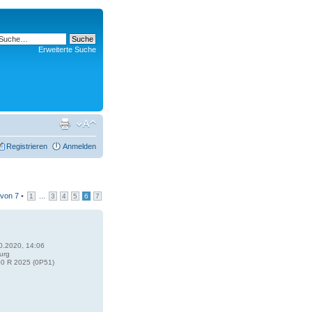
Erweiterte Suche
Registrieren
Anmelden
von
7
•
...
1
3
4
5
6
7
0.2020, 14:06
urg
0 R 2025 (0P51)