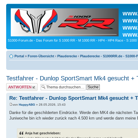
www.
www.
www.
www.
S1000-Forum.de - Das Forum für S 1000 RR - M 1000 RR - HP4 - HP4 Race - S 1000 
Portal
»
Foren-Übersicht
‹
Plauderecke
‹
Plauderecke - S1000RR.de - S1000-
Testfahrer - Dunlop SportSmart Mk4 gesucht + 
Antwort erstellen
Re: Testfahrer - Dunlop SportSmart Mk4 gesucht + 
von
HappyABG
» 28.05.2026, 15:43
Danke für die geschilderten Eindrücke. Werde den MK4 die nächsten Tag
Juniwoche bin ich wieder zurück nach 4.500 km und werde dann meine 
Anja hat geschrieben: