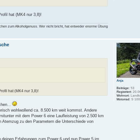
ofil hat (MK4 nur 3,8)!
rechen zum Alkoholgenuss. Wer nicht bricht, hat entweder enorme Übung
sche
Anja
Beiträge:
53
ofil hat (MK4 nur 3,8)!
Registriert:
20.0
Wohnort:
Landkr
Motorrad:
S 100
chen...
erisch wohlwollend ca. 8.500 km weit kommst. Andere
 mitunter mit dem Power 6 eine Laufleistung von 2.500 km
lben Atemzug zu den Parametern die Unterschiede von
zu deinen Erfahrungen zum Power 6 und nun Power 5 im