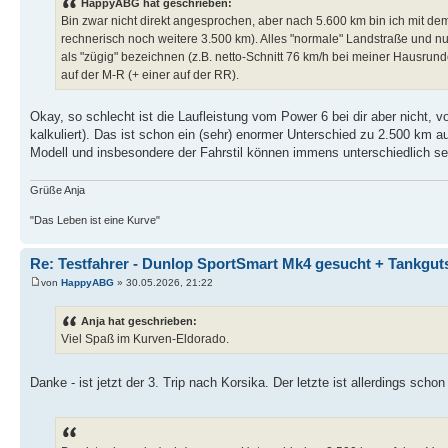
HappyABG hat geschrieben:
Bin zwar nicht direkt angesprochen, aber nach 5.600 km bin ich mit dem
rechnerisch noch weitere 3.500 km). Alles "normale" Landstraße und nu
als "zügig" bezeichnen (z.B. netto-Schnitt 76 km/h bei meiner Hausrunde
auf der M-R (+ einer auf der RR).
Okay, so schlecht ist die Laufleistung vom Power 6 bei dir aber nicht, v
kalkuliert). Das ist schon ein (sehr) enormer Unterschied zu 2.500 km a
Modell und insbesondere der Fahrstil können immens unterschiedlich sei
Grüße Anja
"Das Leben ist eine Kurve"
Re: Testfahrer - Dunlop SportSmart Mk4 gesucht + Tankgut
von
HappyABG
» 30.05.2026, 21:22
Anja hat geschrieben:
Viel Spaß im Kurven-Eldorado.
Danke - ist jetzt der 3. Trip nach Korsika. Der letzte ist allerdings scho