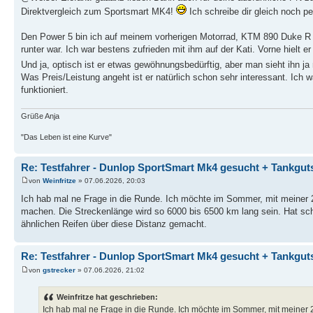
Direktvergleich zum Sportsmart MK4!
Ich schreibe dir gleich noch pe
Den Power 5 bin ich auf meinem vorherigen Motorrad, KTM 890 Duke R 
runter war. Ich war bestens zufrieden mit ihm auf der Kati. Vorne hielt 
Und ja, optisch ist er etwas gewöhnungsbedürftig, aber man sieht ihn j
Was Preis/Leistung angeht ist er natürlich schon sehr interessant. Ich wa
funktioniert.
Grüße Anja
"Das Leben ist eine Kurve"
Re: Testfahrer - Dunlop SportSmart Mk4 gesucht + Tankgut
von
Weinfritze
» 07.06.2026, 20:03
Ich hab mal ne Frage in die Runde. Ich möchte im Sommer, mit meiner 
machen. Die Streckenlänge wird so 6000 bis 6500 km lang sein. Hat s
ähnlichen Reifen über diese Distanz gemacht.
Re: Testfahrer - Dunlop SportSmart Mk4 gesucht + Tankgut
von
gstrecker
» 07.06.2026, 21:02
Weinfritze hat geschrieben:
Ich hab mal ne Frage in die Runde. Ich möchte im Sommer, mit meiner 