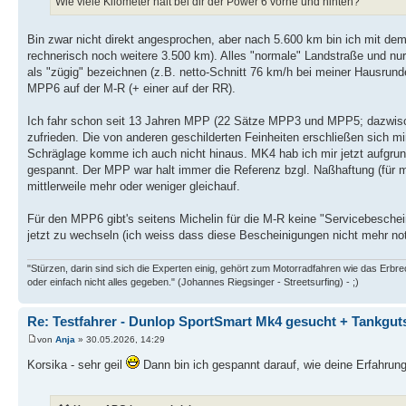
Wie viele Kilometer hält bei dir der Power 6 vorne und hinten?
Bin zwar nicht direkt angesprochen, aber nach 5.600 km bin ich mit dem
rechnerisch noch weitere 3.500 km). Alles "normale" Landstraße und nur
als "zügig" bezeichnen (z.B. netto-Schnitt 76 km/h bei meiner Hausrunde 
MPP6 auf der M-R (+ einer auf der RR).
Ich fahr schon seit 13 Jahren MPP (22 Sätze MPP3 und MPP5; dazwisc
zufrieden. Die von anderen geschilderten Feinheiten erschließen sich mir
Schräglage komme ich auch nicht hinaus. MK4 hab ich mir jetzt aufgrund
gespannt. Der MPP war halt immer die Referenz bzgl. Naßhaftung (für mic
mittlerweile mehr oder weniger gleichauf.
Für den MPP6 gibt's seitens Michelin für die M-R keine "Servicebeschei
jetzt zu wechseln (ich weiss dass diese Bescheinigungen nicht mehr notw
"Stürzen, darin sind sich die Experten einig, gehört zum Motorradfahren wie das Erb
oder einfach nicht alles gegeben." (Johannes Riegsinger - Streetsurfing) - ;)
Re: Testfahrer - Dunlop SportSmart Mk4 gesucht + Tankgut
von
Anja
» 30.05.2026, 14:29
Korsika - sehr geil
Dann bin ich gespannt darauf, wie deine Erfahru