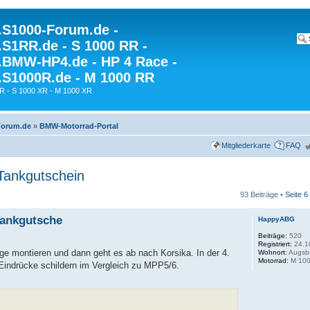
S1000-Forum.de -
S1RR.de - S 1000 RR -
BMW-HP4.de - HP 4 Race -
S1000R.de - M 1000 RR
R - S 1000 XR - M 1000 XR
Forum.de
»
BMW-Motorrad-Portal
Mitgliederkarte
FAQ
Tankgutschein
93 Beiträge •
Seite
6
Tankgutsche
HappyABG
Beiträge:
520
Registriert:
24.1
e montieren und dann geht es ab nach Korsika. In der 4.
Wohnort:
Augsb
Motorrad:
M 100
Eindrücke schildern im Vergleich zu MPP5/6.