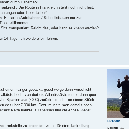
5 Tagen durch Dänemark.
Frankreich. Die Route in Frankreich steht noch nicht fest.
fahrungen oder Tipps teilen?
. Es sollen Autobahnen / Schnellstraßen nur zur
Tipps willkommen.
n Sitz transportiert. Reicht das, oder kann es knapp werden?
r 14 Tage. Ich werde allein fahren.
auf einen Hänger gepackt, geschweige denn verschickt.
lküste hoch, von dort die Atlantikküste runter, dann quer
Von Spanien aus (40°C) zurück, bin ich - an einem Stück-
aren das über 7.000 km. Dazu musste man damals noch
amals
Kette nannte, zu spannen und die Achse wieder
Elephant
 Tankstelle zu finden ist, wo es für eine Tankfüllung
Beiträge:
21