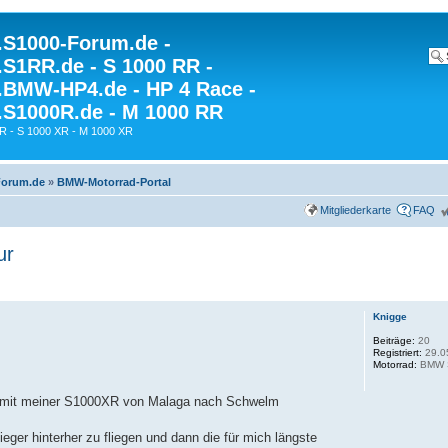
S1000-Forum.de -
S1RR.de - S 1000 RR -
BMW-HP4.de - HP 4 Race -
S1000R.de - M 1000 RR
R - S 1000 XR - M 1000 XR
Forum.de
»
BMW-Motorrad-Portal
Mitgliederkarte
FAQ
ur
Knigge
Beiträge:
20
Registriert:
29.0
Motorrad:
BMW 
our mit meiner S1000XR von Malaga nach Schwelm
eger hinterher zu fliegen und dann die für mich längste