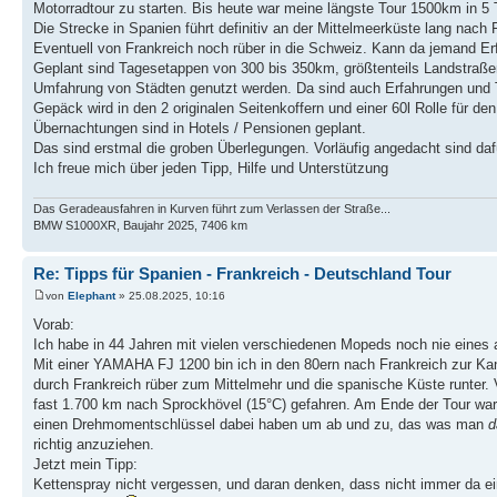
Motorradtour zu starten. Bis heute war meine längste Tour 1500km in 
Die Strecke in Spanien führt definitiv an der Mittelmeerküste lang nach 
Eventuell von Frankreich noch rüber in die Schweiz. Kann da jemand Er
Geplant sind Tagesetappen von 300 bis 350km, größtenteils Landstraßen
Umfahrung von Städten genutzt werden. Da sind auch Erfahrungen und 
Gepäck wird in den 2 originalen Seitenkoffern und einer 60l Rolle für de
Übernachtungen sind in Hotels / Pensionen geplant.
Das sind erstmal die groben Überlegungen. Vorläufig angedacht sind dafü
Ich freue mich über jeden Tipp, Hilfe und Unterstützung
Das Geradeausfahren in Kurven führt zum Verlassen der Straße...
BMW S1000XR, Baujahr 2025, 7406 km
Re: Tipps für Spanien - Frankreich - Deutschland Tour
von
Elephant
» 25.08.2025, 10:16
Vorab:
Ich habe in 44 Jahren mit vielen verschiedenen Mopeds noch nie eines 
Mit einer YAMAHA FJ 1200 bin ich in den 80ern nach Frankreich zur Kana
durch Frankreich rüber zum Mittelmehr und die spanische Küste runter. 
fast 1.700 km nach Sprockhövel (15°C) gefahren. Am Ende der Tour w
einen Drehmomentschlüssel dabei haben um ab und zu, das was man
d
richtig anzuziehen.
Jetzt mein Tipp:
Kettenspray nicht vergessen, und daran denken, dass nicht immer da eine