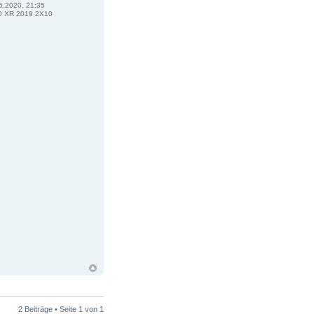
6.2020, 21:35
 XR 2019 2X10
2 Beiträge • Seite
1
von
1