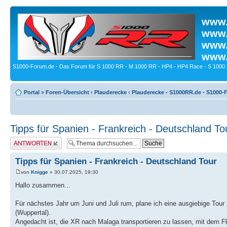
www.
www.
www.
www.
S1000-Forum.de - Das Forum für S 1000 RR - M 1000 RR - HP4 - HP4 Race - S 1000 
Portal
»
Foren-Übersicht
‹
Plauderecke
‹
Plauderecke - S1000RR.de - S1000-
Tipps für Spanien - Frankreich - Deutschland To
Antwort erstellen
Tipps für Spanien - Frankreich - Deutschland Tour
von
Knigge
» 30.07.2025, 19:30
Hallo zusammen...
Für nächstes Jahr um Juni und Juli rum, plane ich eine ausgiebige T
(Wuppertal).
Angedacht ist, die XR nach Malaga transportieren zu lassen, mit dem Fli