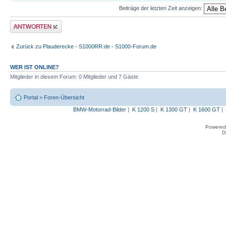
Beiträge der letzten Zeit anzeigen:
Antwort erstellen
Zurück zu Plauderecke - S1000RR.de - S1000-Forum.de
WER IST ONLINE?
Mitglieder in diesem Forum: 0 Mitglieder und 7 Gäste
Portal
»
Foren-Übersicht
BMW-Motorrad-Bilder
|
K 1200 S
|
K 1300 GT
|
K 1600 GT
|
Powered
D