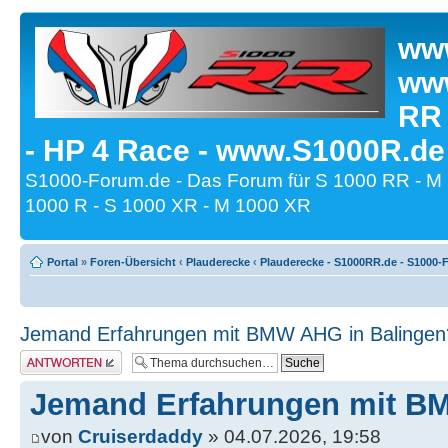
www
www
RR
- HP 4 Race - www.S1000R.de
S1000-Forum.de - Das Forum für S 1000 RR - M
1000 R - S 1000 XR - M 1000 XR
Portal
»
Foren-Übersicht
‹
Plauderecke
‹
Plauderecke - S1000RR.de - S1000-
Jemand Erfahrungen mit BMW AHG in Balingen
Antwort erstellen
Jemand Erfahrungen mit B
von
Cruiserdaddy
» 04.07.2026, 19:58