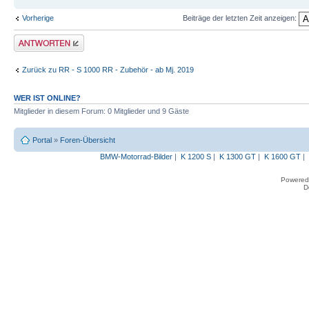
Vorherige
Beiträge der letzten Zeit anzeigen:
Antwort erstellen
Zurück zu RR - S 1000 RR - Zubehör - ab Mj. 2019
WER IST ONLINE?
Mitglieder in diesem Forum: 0 Mitglieder und 9 Gäste
Portal
»
Foren-Übersicht
BMW-Motorrad-Bilder
|
K 1200 S
|
K 1300 GT
|
K 1600 GT
|
Powered
D