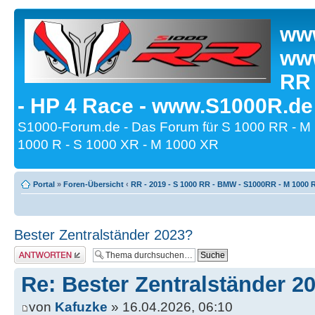
www
www
RR
- HP 4 Race - www.S1000R.de
S1000-Forum.de - Das Forum für S 1000 RR - M
1000 R - S 1000 XR - M 1000 XR
Portal
»
Foren-Übersicht
‹
RR - 2019 - S 1000 RR - BMW - S1000RR - M 1000 
Bester Zentralständer 2023?
Antwort erstellen
Re: Bester Zentralständer 2
von
Kafuzke
» 16.04.2026, 06:10