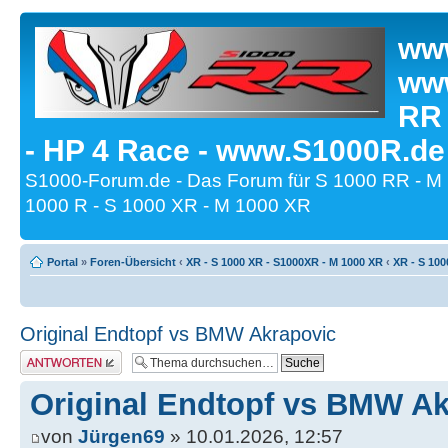
www
www
RR
- HP 4 Race - www.S1000R.de
S1000-Forum.de - Das Forum für S 1000 RR - M
1000 R - S 1000 XR - M 1000 XR
Portal
»
Foren-Übersicht
‹
XR - S 1000 XR - S1000XR - M 1000 XR
‹
XR - S 100
Original Endtopf vs BMW Akrapovic
Antwort erstellen
Original Endtopf vs BMW Ak
von
Jürgen69
» 10.01.2026, 12:57