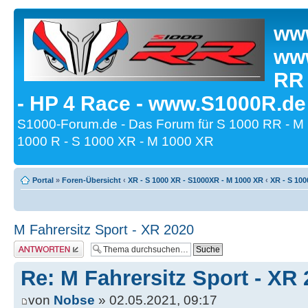
www
www
RR
- HP 4 Race - www.S1000R.de
S1000-Forum.de - Das Forum für S 1000 RR - M
1000 R - S 1000 XR - M 1000 XR
Portal
»
Foren-Übersicht
‹
XR - S 1000 XR - S1000XR - M 1000 XR
‹
XR - S 100
M Fahrersitz Sport - XR 2020
Antwort erstellen
Re: M Fahrersitz Sport - XR
von
Nobse
» 02.05.2021, 09:17