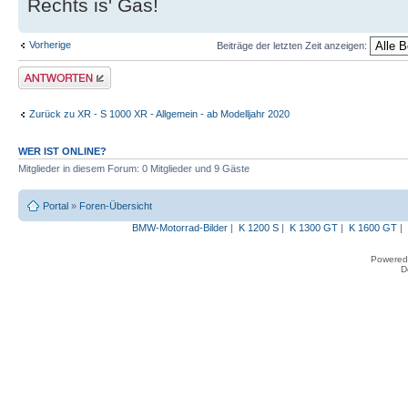
Rechts is' Gas!
Vorherige
Beiträge der letzten Zeit anzeigen:
Antwort erstellen
Zurück zu XR - S 1000 XR - Allgemein - ab Modelljahr 2020
WER IST ONLINE?
Mitglieder in diesem Forum: 0 Mitglieder und 9 Gäste
Portal
»
Foren-Übersicht
BMW-Motorrad-Bilder
|
K 1200 S
|
K 1300 GT
|
K 1600 GT
|
Powered
D