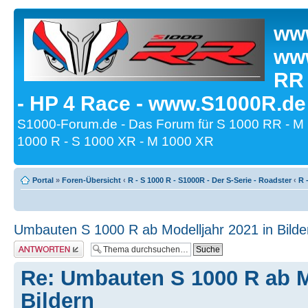
www
www
RR
- HP 4 Race - www.S1000R.de
S1000-Forum.de - Das Forum für S 1000 RR - M
1000 R - S 1000 XR - M 1000 XR
Portal
»
Foren-Übersicht
‹
R - S 1000 R - S1000R - Der S-Serie - Roadster
‹
R 
Umbauten S 1000 R ab Modelljahr 2021 in Bilde
Antwort erstellen
Re: Umbauten S 1000 R ab M
Bildern