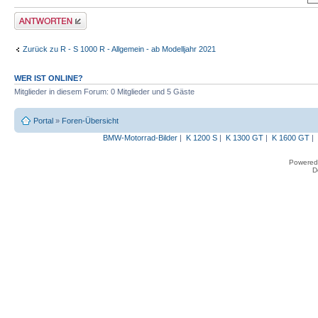
Antwort erstellen
Zurück zu R - S 1000 R - Allgemein - ab Modelljahr 2021
WER IST ONLINE?
Mitglieder in diesem Forum: 0 Mitglieder und 5 Gäste
Portal
»
Foren-Übersicht
BMW-Motorrad-Bilder
|
K 1200 S
|
K 1300 GT
|
K 1600 GT
|
Powered
D