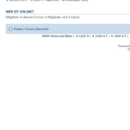
WER IST ONLINE?
Mitglieder in diesem Forum: 0 Mitglieder und 3 Gäste
Portal
»
Foren-Übersicht
BMW-Motorrad-Bilder
|
K 1200 S
|
K 1300 GT
|
K 1600 GT
|
Powered
D