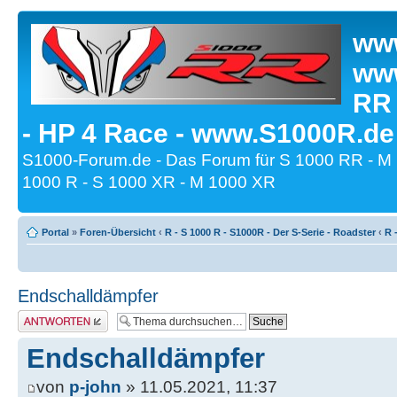
www
www
RR
- HP 4 Race - www.S1000R.de
S1000-Forum.de - Das Forum für S 1000 RR - M
1000 R - S 1000 XR - M 1000 XR
Portal
»
Foren-Übersicht
‹
R - S 1000 R - S1000R - Der S-Serie - Roadster
‹
R 
Endschalldämpfer
Antwort erstellen
Endschalldämpfer
von
p-john
» 11.05.2021, 11:37