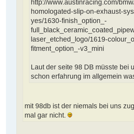
http://www.austinracing.com/bm
homologated-slip-on-exhaust-sy
yes/1630-finish_option_-
full_black_ceramic_coated_pipew
laser_etched_logo/1619-colour_o
fitment_option_-v3_mini
Laut der seite 98 DB müsste bei
schon erfahrung im allgemein wa
mit 98db ist der niemals bei uns z
mal gar nicht.