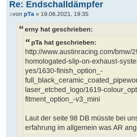
Re: Endschalldämpfer
von
pTa
» 19.06.2021, 19:35
erny hat geschrieben:
pTa hat geschrieben:
http://www.austinracing.com/bmw/
homologated-slip-on-exhaust-syst
yes/1630-finish_option_-
full_black_ceramic_coated_pipewo
laser_etched_logo/1619-colour_opt
fitment_option_-v3_mini
Laut der seite 98 DB müsste bei u
erfahrung im allgemein was AR ang