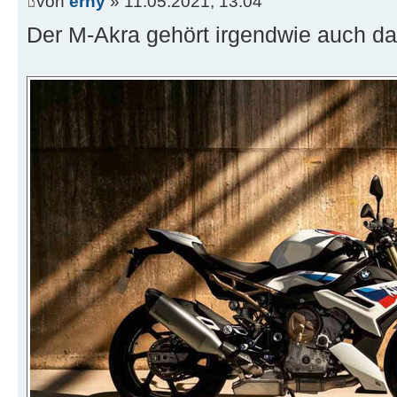
von
erny
» 11.05.2021, 13:04
Der M-Akra gehört irgendwie auch da